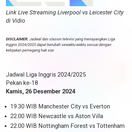
Link Live Streaming Liverpool vs Leicester City
di Vidio
DISCLAIMER:
Jadwal dan stasiun televisi yang menayangkan Liga
Inggris 2024/2025 dapat berubah sewaktu-waktu sesuai dengan
kebijakan pemegang hak siar.
Jadwal Liga Inggris 2024/2025
Pekan ke-18
Kamis, 26 Desember 2024
19.30 WIB Manchester City vs Everton
22.00 WIB Newcastle vs Aston Villa
22.00 WIB Nottingham Forest vs Tottenham