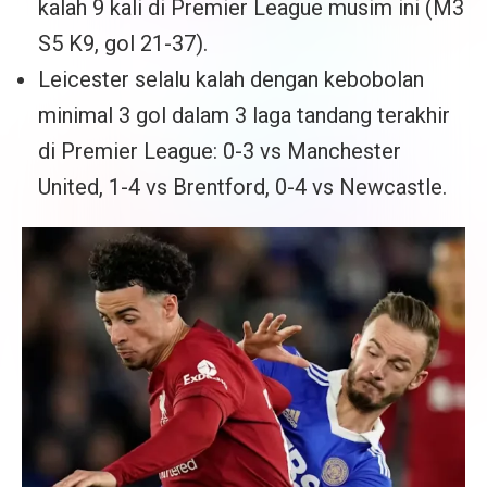
kalah 9 kali di Premier League musim ini (M3
S5 K9, gol 21-37).
Leicester selalu kalah dengan kebobolan
minimal 3 gol dalam 3 laga tandang terakhir
di Premier League: 0-3 vs Manchester
United, 1-4 vs Brentford, 0-4 vs Newcastle.