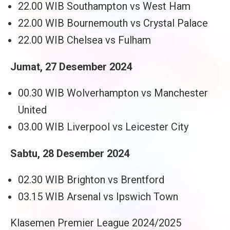
22.00 WIB Southampton vs West Ham
22.00 WIB Bournemouth vs Crystal Palace
22.00 WIB Chelsea vs Fulham
Jumat, 27 Desember 2024
00.30 WIB Wolverhampton vs Manchester
United
03.00 WIB Liverpool vs Leicester City
Sabtu, 28 Desember 2024
02.30 WIB Brighton vs Brentford
03.15 WIB Arsenal vs Ipswich Town
Klasemen Premier League 2024/2025