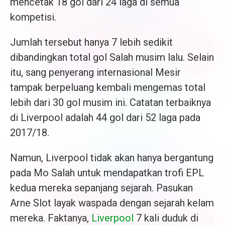
mencetak 18 gol dari 24 laga di semua
kompetisi.
Jumlah tersebut hanya 7 lebih sedikit
dibandingkan total gol Salah musim lalu. Selain
itu, sang penyerang internasional Mesir
tampak berpeluang kembali mengemas total
lebih dari 30 gol musim ini. Catatan terbaiknya
di Liverpool adalah 44 gol dari 52 laga pada
2017/18.
Namun, Liverpool tidak akan hanya bergantung
pada Mo Salah untuk mendapatkan trofi EPL
kedua mereka sepanjang sejarah. Pasukan
Arne Slot layak waspada dengan sejarah kelam
mereka. Faktanya,
L
iverpool
7 kali duduk di