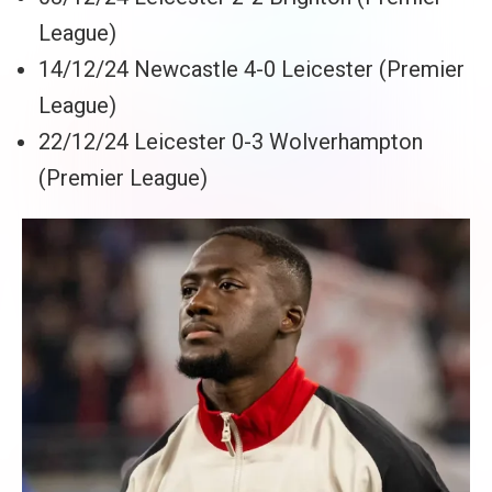
League)
14/12/24 Newcastle 4-0 Leicester (Premier
League)
22/12/24 Leicester 0-3 Wolverhampton
(Premier League)