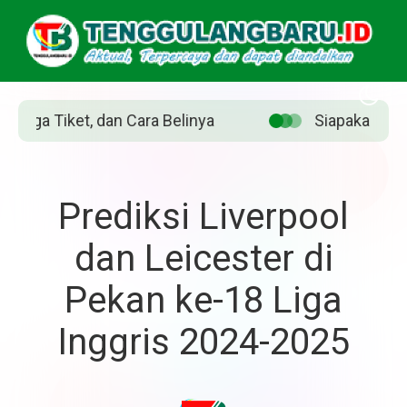
h Jean Grey? Pahlawan Marvel yang diperankan Sadie Sink
Prediksi Liverpool
dan Leicester di
Pekan ke-18 Liga
Inggris 2024-2025