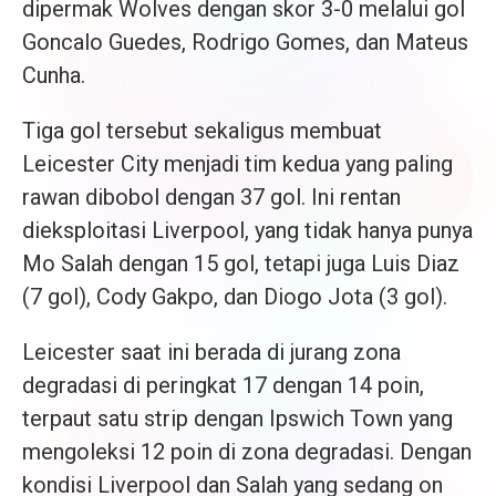
dipermak Wolves dengan skor 3-0 melalui gol
Goncalo Guedes, Rodrigo Gomes, dan Mateus
Cunha.
Tiga gol tersebut sekaligus membuat
Leicester City menjadi tim kedua yang paling
rawan dibobol dengan 37 gol. Ini rentan
dieksploitasi Liverpool, yang tidak hanya punya
Mo Salah dengan 15 gol, tetapi juga Luis Diaz
(7 gol), Cody Gakpo, dan Diogo Jota (3 gol).
Leicester saat ini berada di jurang zona
degradasi di peringkat 17 dengan 14 poin,
terpaut satu strip dengan Ipswich Town yang
mengoleksi 12 poin di zona degradasi. Dengan
kondisi Liverpool dan Salah yang sedang on