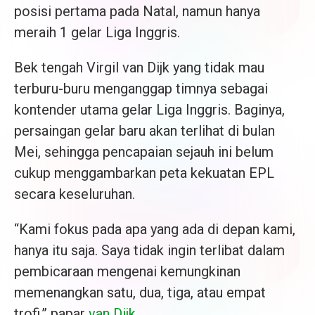
posisi pertama pada Natal, namun hanya
meraih 1 gelar Liga Inggris.
Bek tengah Virgil van Dijk yang tidak mau
terburu-buru menganggap timnya sebagai
kontender utama gelar Liga Inggris. Baginya,
persaingan gelar baru akan terlihat di bulan
Mei, sehingga pencapaian sejauh ini belum
cukup menggambarkan peta kekuatan EPL
secara keseluruhan.
“Kami fokus pada apa yang ada di depan kami,
hanya itu saja. Saya tidak ingin terlibat dalam
pembicaraan mengenai kemungkinan
memenangkan satu, dua, tiga, atau empat
trofi,” papar
van Dijk
.