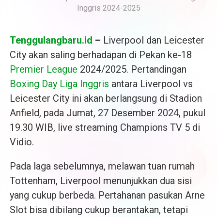
Inggris 2024-2025
Tenggulangbaru.id
–
Liverpool dan Leicester
City akan saling berhadapan di Pekan ke-18
Premier League
2024/2025. Pertandingan
Boxing Day
Liga Inggris
antara Liverpool vs
Leicester City ini akan berlangsung di Stadion
Anfield, pada Jumat, 27 Desember 2024, pukul
19.30 WIB, live streaming Champions TV 5 di
Vidio.
Pada laga sebelumnya, melawan tuan rumah
Tottenham, Liverpool menunjukkan dua sisi
yang cukup berbeda. Pertahanan pasukan Arne
Slot bisa dibilang cukup berantakan, tetapi