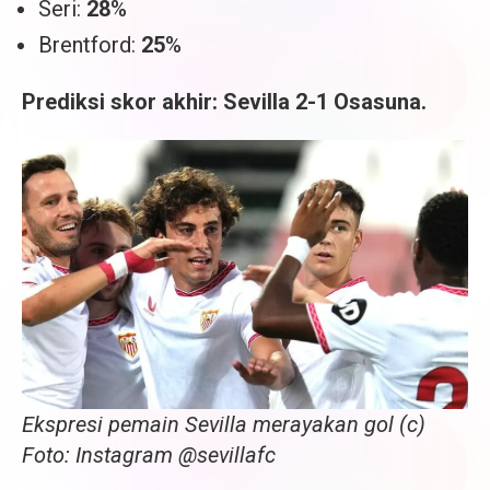
Seri:
28
%
Brentford:
25
%
Prediksi skor akhir: Sevilla 2-1 Osasuna.
Ekspresi pemain Sevilla merayakan gol (c)
Foto: Instagram @sevillafc