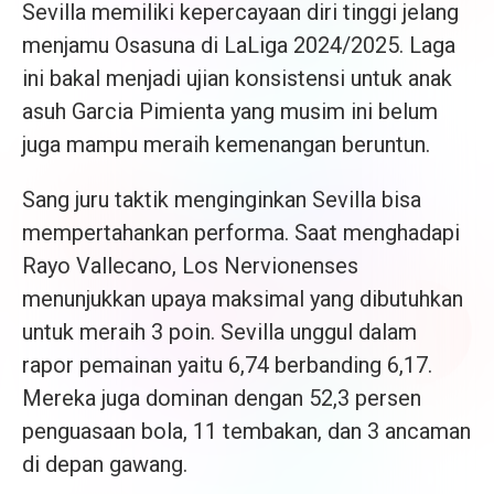
Sevilla memiliki kepercayaan diri tinggi jelang
menjamu Osasuna di LaLiga 2024/2025. Laga
ini bakal menjadi ujian konsistensi untuk anak
asuh Garcia Pimienta yang musim ini belum
juga mampu meraih kemenangan beruntun.
Sang juru taktik menginginkan Sevilla bisa
mempertahankan performa. Saat menghadapi
Rayo Vallecano, Los Nervionenses
menunjukkan upaya maksimal yang dibutuhkan
untuk meraih 3 poin. Sevilla unggul dalam
rapor pemainan yaitu 6,74 berbanding 6,17.
Mereka juga dominan dengan 52,3 persen
penguasaan bola, 11 tembakan, dan 3 ancaman
di depan gawang.