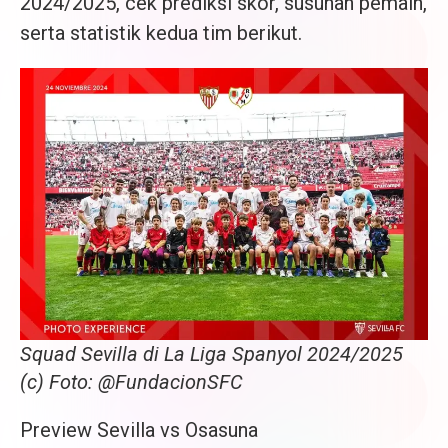
2024/2025, cek prediksi skor, susunan pemain,
serta statistik kedua tim berikut.
Squad Sevilla di La Liga Spanyol 2024/2025
(c) Foto: @FundacionSFC
Preview Sevilla vs Osasuna