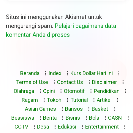
Situs ini menggunakan Akismet untuk
mengurangi spam.
Pelajari bagaimana data
komentar Anda diproses
Beranda
Index
Kurs Dollar Hari ini
Terms of Use
Contact Us
Disclaimer
Olahraga
Opini
Otomotif
Pendidikan
Ragam
Tokoh
Tutorial
Artikel
Asian Games
Bansos
Basket
Beasiswa
Berita
Bisnis
Bola
CASN
CCTV
Desa
Edukasi
Entertainment