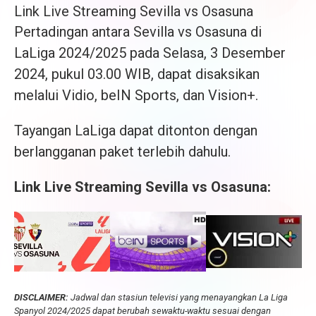
Link Live Streaming Sevilla vs Osasuna
Pertadingan antara
Sevilla vs Osasuna di
LaLiga 2024/2025 pada Selasa, 3 Desember
2024, pukul 03.00 WIB, dapat disaksikan
melalui Vidio, beIN Sports, dan Vision+.
Tayangan LaLiga dapat ditonton dengan
berlangganan paket terlebih dahulu.
Link Live Streaming Sevilla vs Osasuna:
DISCLAIMER:
Jadwal dan stasiun televisi yang menayangkan La Liga
Spanyol 2024/2025 dapat berubah sewaktu-waktu sesuai dengan