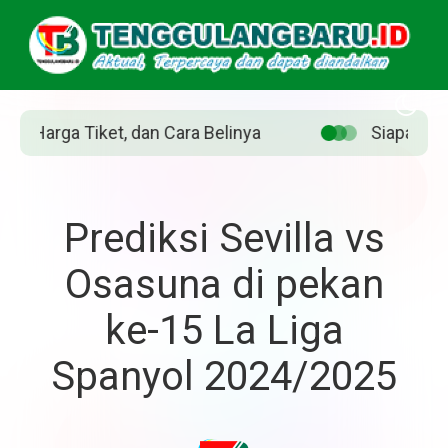
kah Jean Grey? Pahlawan Marvel yang diperankan Sadie S
Prediksi Sevilla vs
Osasuna di pekan
ke-15 La Liga
Spanyol 2024/2025