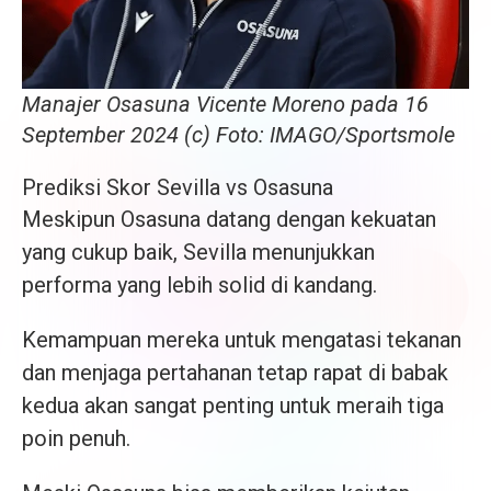
Manajer Osasuna Vicente Moreno pada 16
September 2024 (c) Foto: IMAGO/Sportsmole
Prediksi Skor Sevilla vs Osasuna
Meskipun Osasuna datang dengan kekuatan
yang cukup baik, Sevilla menunjukkan
performa yang lebih solid di kandang.
Kemampuan mereka untuk mengatasi tekanan
dan menjaga pertahanan tetap rapat di babak
kedua akan sangat penting untuk meraih tiga
poin penuh.