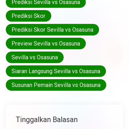
Prediksi Sevilla vs Osasuna
Prediksi Skor
Prediksi Skor Sevilla vs Osasuna
Preview Sevilla vs Osasuna
Sevilla vs Osasuna
Siaran Langsung Sevilla vs Osasuna
Susunan Pemain Sevilla vs Osasuna
Tinggalkan Balasan