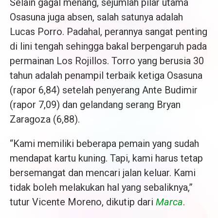
Selain gagal menang, sejumlah pilar utama
Osasuna juga absen, salah satunya adalah
Lucas Porro. Padahal, perannya sangat penting
di lini tengah sehingga bakal berpengaruh pada
permainan Los Rojillos. Torro yang berusia 30
tahun adalah penampil terbaik ketiga Osasuna
(rapor 6,84) setelah penyerang Ante Budimir
(rapor 7,09) dan gelandang serang Bryan
Zaragoza (6,88).
“Kami memiliki beberapa pemain yang sudah
mendapat kartu kuning. Tapi, kami harus tetap
bersemangat dan mencari jalan keluar. Kami
tidak boleh melakukan hal yang sebaliknya,”
tutur Vicente Moreno, dikutip dari
Marca
.