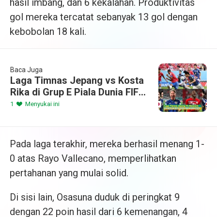
hasil imbang, dan 6 kekalahan. Produktivitas
gol mereka tercatat sebanyak 13 gol dengan
kebobolan 18 kali.
Baca Juga
Laga Timnas Jepang vs Kosta
Rika di Grup E Piala Dunia FIFA
2022 Qatar
1
Menyukai ini
Pada laga terakhir, mereka berhasil menang 1-
0 atas Rayo Vallecano, memperlihatkan
pertahanan yang mulai solid.
Di sisi lain, Osasuna duduk di peringkat 9
dengan 22 poin hasil dari 6 kemenangan, 4