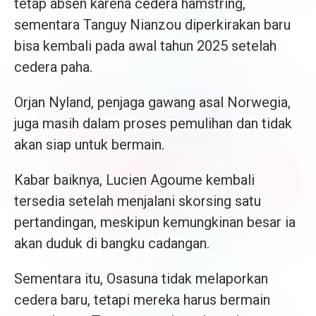
tetap absen karena cedera hamstring,
sementara Tanguy Nianzou diperkirakan baru
bisa kembali pada awal tahun 2025 setelah
cedera paha.
Orjan Nyland, penjaga gawang asal Norwegia,
juga masih dalam proses pemulihan dan tidak
akan siap untuk bermain.
Kabar baiknya, Lucien Agoume kembali
tersedia setelah menjalani skorsing satu
pertandingan, meskipun kemungkinan besar ia
akan duduk di bangku cadangan.
Sementara itu, Osasuna tidak melaporkan
cedera baru, tetapi mereka harus bermain