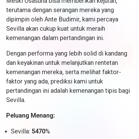
Meski Osasuna bisa memberikan kejutan,
terutama dengan serangan mereka yang
dipimpin oleh Ante Budimir, kami percaya
Sevilla akan cukup kuat untuk meraih
kemenangan dalam pertandingan ini.
Dengan performa yang lebih solid di kandang
dan keyakinan untuk melanjutkan rentetan
kemenangan mereka, serta melihat faktor-
faktor yang ada, prediksi kami untuk
pertandingan ini adalah kemenangan tipis bagi
Sevilla.
Peluang Menang:
Sevilla:
5470
%