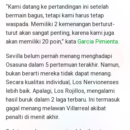
“Kami datang ke pertandingan ini setelah
bermain bagus, tetapi kami harus tetap
waspada. Memiliki 2 kemenangan berturut-
turut akan sangat penting, karena kami juga
akan memiliki 20 poin,” kata
Garcia Pimienta.
Sevilla belum pernah menang menghadapi
Osasuna dalam 5 pertemuan terakhir. Namun,
bukan berarti mereka tidak dapat menang.
Secara kualitas individual, Los Nervionenses
lebih baik. Apalagi, Los Rojillos, mengalami
hasil buruk dalam 2 laga terbaru. Ini termasuk
gagal menang melawan Villarreal akibat
penalti di menit akhir.