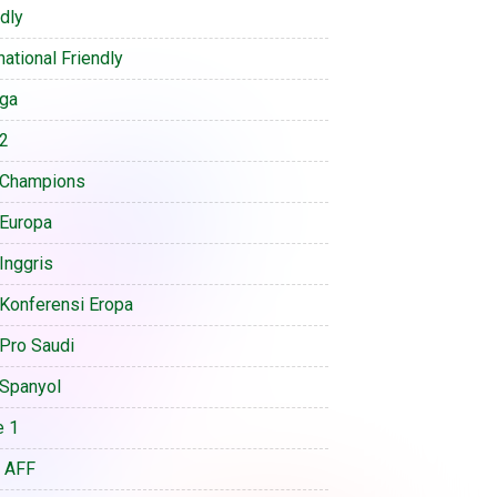
ndly
national Friendly
iga
 2
 Champions
 Europa
Inggris
 Konferensi Eropa
 Pro Saudi
 Spanyol
e 1
a AFF