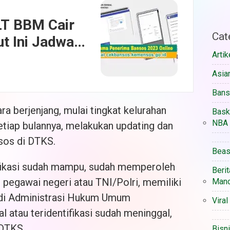
T BBM Cair
Cat
t Ini Jadwal,
Artik
Asia
Ban
ra berjenjang, mulai tingkat kelurahan
Bask
NBA
etiap bulannya, melakukan updating dan
nsos di DTKS.
Beas
fikasi sudah mampu, sudah memperoleh
Berit
 pegawai negeri atau TNI/Polri, memiliki
Manc
r di Administrasi Hukum Umum
Viral
atau teridentifikasi sudah meninggal,
 DTKS.
Bisn