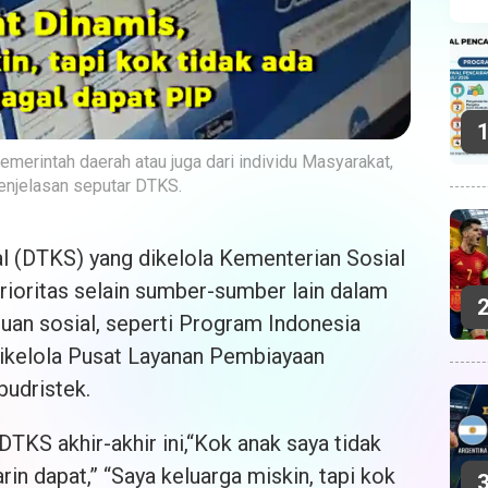
merintah daerah atau juga dari individu Masyarakat,
penjelasan seputar DTKS.
l (DTKS) yang dikelola Kementerian Sosial
oritas selain sumber-sumber lain dalam
an sosial, seperti Program Indonesia
 dikelola Pusat Layanan Pembiayaan
udristek.
DTKS akhir-akhir ini,“Kok anak saya tidak
rin dapat,” “Saya keluarga miskin, tapi kok