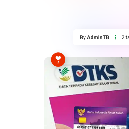
By
AdminTB
2 t
5