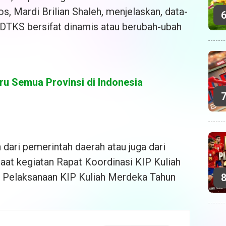
, Mardi Brilian Shaleh, menjelaskan, data-
 DTKS bersifat dinamis atau berubah-ubah
u Semua Provinsi di Indonesia
dari pemerintah daerah atau juga dari
saat kegiatan Rapat Koordinasi KIP Kuliah
 Pelaksanaan KIP Kuliah Merdeka Tahun