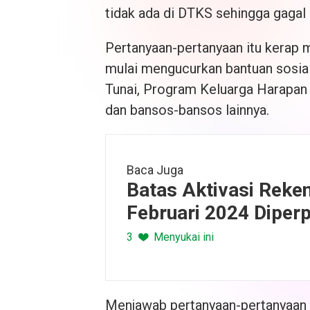
tidak ada di DTKS sehingga gagal 
Pertanyaan-pertanyaan itu kerap 
mulai mengucurkan bantuan sosial
Tunai, Program Keluarga Harapan 
dan bansos-bansos lainnya.
Baca Juga
Batas Aktivasi Reke
Februari 2024 Diper
Berikut ini penjelasa
3
Menyukai ini
Menjawab pertanyaan-pertanyaan i