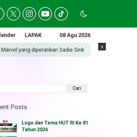
lender
LAPAK
08 Agu 2026
x
-Man: Brand New Day’
Jadwal Lengkap, Hasi
Cari
ent Posts
Logo dan Tema HUT RI Ke 81
Tahun 2026