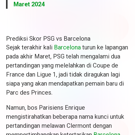
Maret 2024
Prediksi Skor PSG vs Barcelona
Sejak terakhir kali
Barcelona
turun ke lapangan
pada akhir Maret, PSG telah mengalami dua
pertandingan yang melelahkan di Coupe de
France dan Ligue 1, jadi tidak diragukan lagi
siapa yang akan mendapatkan pemain baru di
Parc des Princes.
Namun, bos Parisiens Enrique
mengistirahatkan beberapa nama kunci untuk
pertandingan melawan Clermont dengan
mempertimbangkan ketertarikan
Barcelona