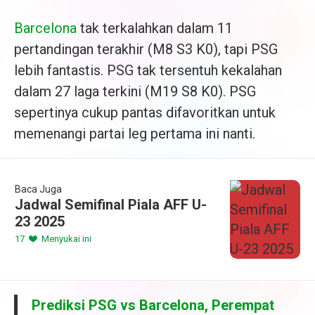
Barcelona
tak terkalahkan dalam 11
pertandingan terakhir (M8 S3 K0), tapi PSG
lebih fantastis. PSG tak tersentuh kekalahan
dalam 27 laga terkini (M19 S8 K0). PSG
sepertinya cukup pantas difavoritkan untuk
memenangi partai leg pertama ini nanti.
Baca Juga
Jadwal Semifinal Piala AFF U-
23 2025
17
Menyukai ini
Prediksi PSG vs Barcelona, Perempat