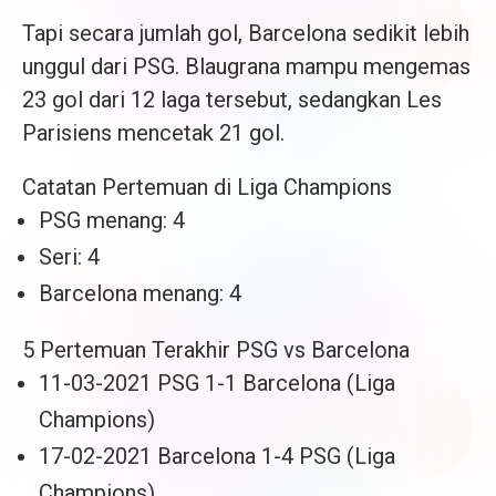
Tapi secara jumlah gol, Barcelona sedikit lebih
unggul dari PSG. Blaugrana mampu mengemas
23 gol dari 12 laga tersebut, sedangkan Les
Parisiens mencetak 21 gol.
Catatan Pertemuan di Liga Champions
PSG menang: 4
Seri: 4
Barcelona menang: 4
5 Pertemuan Terakhir PSG vs Barcelona
11-03-2021 PSG 1-1 Barcelona (Liga
Champions)
17-02-2021 Barcelona 1-4 PSG (Liga
Champions)