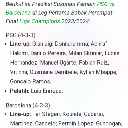
Berikut ini Prediksi Susunan Pemain
PSG vs
Barcelona
di Leg Pertama Babak Perempat
Final
Liga Champions
2023/2024:
PSG (4-3-3)
Line-up:
Gianluigi Donnarumma; Achraf
Hakimi, Danilo Pereira, Milan Skriniar, Lucas
Hernandez; Manuel Ugarte, Fabian Ruiz,
Vitinha; Ousmane Dembele, Kylian Mbappe,
Goncalo Ramos.
Pelatih:
Luis Enrique.
Barcelona (4-3-3)
Line-up:
Ter Stegen; Kounde, Cubarsi,
Martinez, Cancelo; Fermin Lopez, Gundogan,