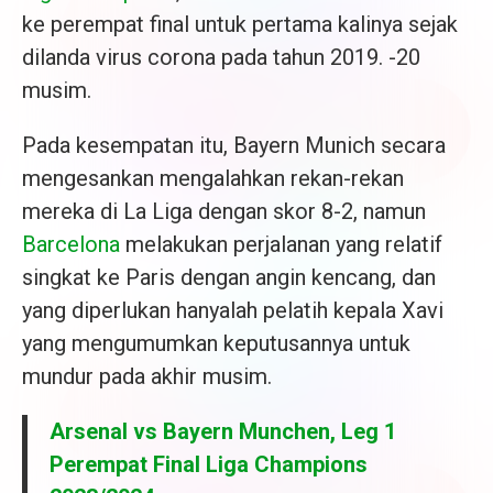
ke perempat final untuk pertama kalinya sejak
dilanda virus corona pada tahun 2019. -20
musim.
Pada kesempatan itu, Bayern Munich secara
mengesankan mengalahkan rekan-rekan
mereka di La Liga dengan skor 8-2, namun
Barcelona
melakukan perjalanan yang relatif
singkat ke Paris dengan angin kencang, dan
yang diperlukan hanyalah pelatih kepala Xavi
yang mengumumkan keputusannya untuk
mundur pada akhir musim.
Arsenal vs Bayern Munchen, Leg 1
Perempat Final Liga Champions