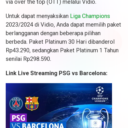
via over the top (OTT) melalui Vidio.
Untuk dapat menyaksikan
Liga Champions
2023/2024 di Vidio, Anda dapat memilih paket
berlangganan dengan beberapa pilihan
berbeda. Paket Platinum 30 Hari dibanderol
Rp43.290, sedangkan Paket Platinum 1 Tahun
senilai Rp298.590.
Link Live Streaming PSG vs Barcelona: