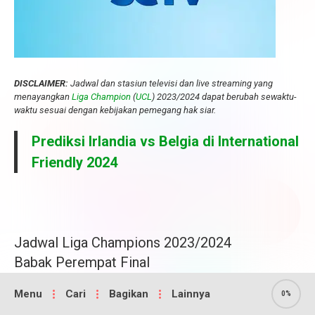
DISCLAIMER:
Jadwal dan stasiun televisi dan live streaming yang
menayangkan
Liga Champion
(
UCL
) 2023/2024 dapat berubah sewaktu-
waktu sesuai dengan kebijakan pemegang hak siar.
Prediksi Irlandia vs Belgia di International
Friendly 2024
Jadwal Liga Champions 2023/2024
Babak Perempat Final
LEG 1
Menu
Cari
Bagikan
Lainnya
0%