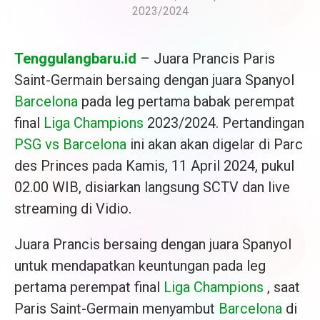
2023/2024
Tenggulangbaru.id
– Juara Prancis Paris
Saint-Germain bersaing dengan juara Spanyol
Barcelona
pada leg pertama babak perempat
final
Liga Champions
2023/2024. Pertandingan
PSG vs Barcelona
ini akan akan digelar di Parc
des Princes pada Kamis, 11 April 2024, pukul
02.00 WIB, disiarkan langsung SCTV dan live
streaming di Vidio.
Juara Prancis bersaing dengan juara Spanyol
untuk mendapatkan keuntungan pada leg
pertama perempat final
Liga Champions
, saat
Paris Saint-Germain menyambut
Barcelona
di