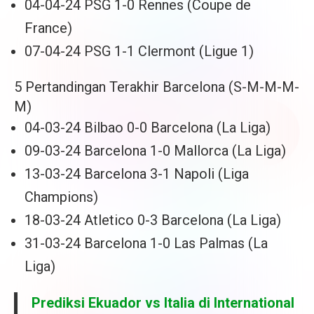
04-04-24 PSG 1-0 Rennes (Coupe de
France)
07-04-24 PSG 1-1 Clermont (Ligue 1)
5 Pertandingan Terakhir Barcelona (S-M-M-M-
M)
04-03-24 Bilbao 0-0 Barcelona (La Liga)
09-03-24 Barcelona 1-0 Mallorca (La Liga)
13-03-24 Barcelona 3-1 Napoli (Liga
Champions)
18-03-24 Atletico 0-3 Barcelona (La Liga)
31-03-24 Barcelona 1-0 Las Palmas (La
Liga)
Prediksi Ekuador vs Italia di International