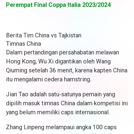
Perempat Final Coppa Italia 2023/2024
Berita Tim China vs Tajkistan
Timnas China
Dalam pertandingan persahabatan melawan
Hong Kong, Wu Xi digantikan oleh Wang
Qiuming setelah 36 menit, karena kapten China
itu mengalami cedera hamstring.
Jian Tao adalah satu-satunya pemain yang
dipilih masuk timnas China dalam kompetisi ini
yang belum memiliki caps internasional.
Zhang Linpeng melampaui angka 100 caps