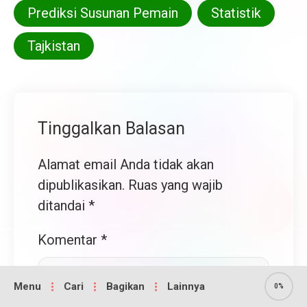
Prediksi Susunan Pemain
Statistik
Tajkistan
Tinggalkan Balasan
Alamat email Anda tidak akan
dipublikasikan.
Ruas yang wajib
ditandai
*
Komentar
*
Menu
Cari
Bagikan
Lainnya
0%