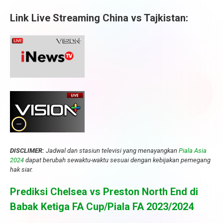
Link Live Streaming China vs Tajkistan:
DISCLIMER:
Jadwal dan stasiun televisi yang menayangkan
Piala Asia
2024
dapat berubah sewaktu-waktu sesuai dengan kebijakan pemegang
hak siar.
Prediksi Chelsea vs Preston North End di
Babak Ketiga FA Cup/Piala FA 2023/2024