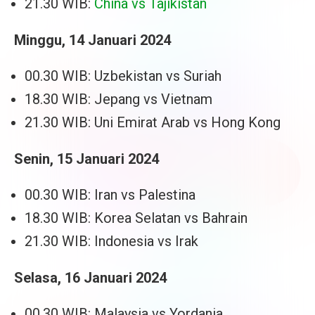
21.30 WIB:
China vs Tajikistan
Minggu, 14 Januari 2024
00.30 WIB: Uzbekistan vs Suriah
18.30 WIB: Jepang vs Vietnam
21.30 WIB: Uni Emirat Arab vs Hong Kong
Senin, 15 Januari 2024
00.30 WIB: Iran vs Palestina
18.30 WIB: Korea Selatan vs Bahrain
21.30 WIB: Indonesia vs Irak
Selasa, 16 Januari 2024
00.30 WIB: Malaysia vs Yordania