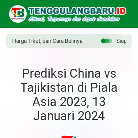
Siapakah Jean Grey? Pahlawan Marvel yang diperankan
Prediksi China vs
Tajikistan di Piala
Asia 2023, 13
Januari 2024