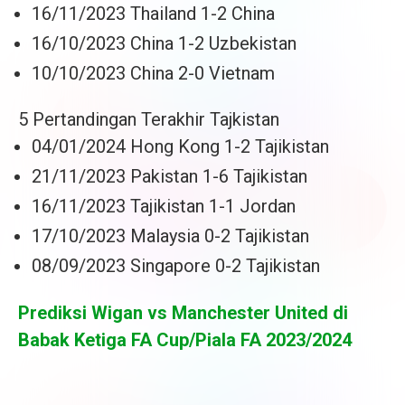
16/11/2023 Thailand 1-2 China
16/10/2023 China 1-2 Uzbekistan
10/10/2023 China 2-0 Vietnam
5 Pertandingan Terakhir Tajkistan
04/01/2024 Hong Kong 1-2 Tajikistan
21/11/2023 Pakistan 1-6 Tajikistan
16/11/2023 Tajikistan 1-1 Jordan
17/10/2023 Malaysia 0-2 Tajikistan
08/09/2023 Singapore 0-2 Tajikistan
Prediksi Wigan vs Manchester United di
Babak Ketiga FA Cup/Piala FA 2023/2024