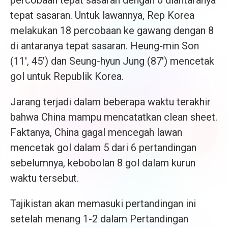
percobaan tepat sasaran dengan 0 diantaranya
tepat sasaran. Untuk lawannya, Rep Korea
melakukan 18 percobaan ke gawang dengan 8
di antaranya tepat sasaran. Heung-min Son
(11′, 45′) dan Seung-hyun Jung (87′) mencetak
gol untuk Republik Korea.
Jarang terjadi dalam beberapa waktu terakhir
bahwa China mampu mencatatkan clean sheet.
Faktanya, China gagal mencegah lawan
mencetak gol dalam 5 dari 6 pertandingan
sebelumnya, kebobolan 8 gol dalam kurun
waktu tersebut.
Tajikistan akan memasuki pertandingan ini
setelah menang 1-2 dalam Pertandingan