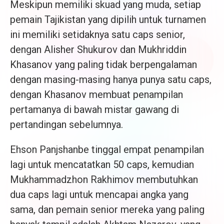
Meskipun memiliki skuad yang muda, setiap
pemain Tajikistan yang dipilih untuk turnamen
ini memiliki setidaknya satu caps senior,
dengan Alisher Shukurov dan Mukhriddin
Khasanov yang paling tidak berpengalaman
dengan masing-masing hanya punya satu caps,
dengan Khasanov membuat penampilan
pertamanya di bawah mistar gawang di
pertandingan sebelumnya.
Ehson Panjshanbe tinggal empat penampilan
lagi untuk mencatatkan 50 caps, kemudian
Mukhammadzhon Rakhimov membutuhkan
dua caps lagi untuk mencapai angka yang
sama, dan pemain senior mereka yang paling