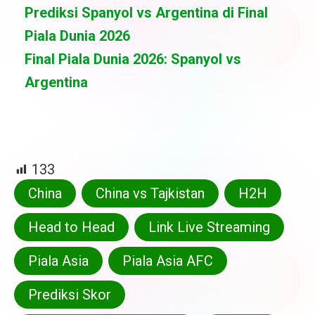
Prediksi Spanyol vs Argentina di Final
Piala Dunia 2026
Final Piala Dunia 2026: Spanyol vs
Argentina
133
China
China vs Tajkistan
H2H
Head to Head
Link Live Streaming
Piala Asia
Piala Asia AFC
Prediksi Skor