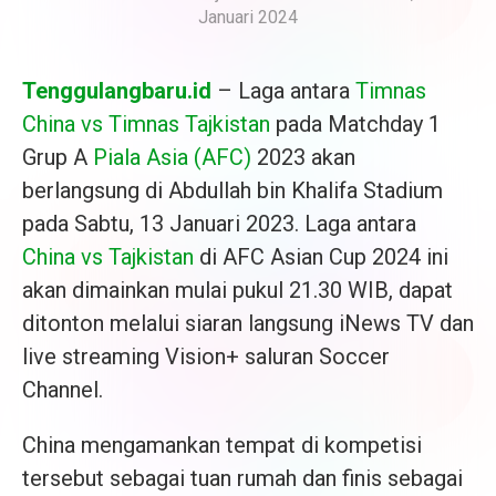
Januari 2024
Tenggulangbaru.id
– Laga antara
Timnas
China vs Timnas Tajkistan
pada Matchday 1
Grup A
Piala Asia (AFC)
2023 akan
berlangsung di Abdullah bin Khalifa Stadium
pada Sabtu, 13 Januari 2023. Laga antara
China vs Tajkistan
di AFC Asian Cup 2024 ini
akan dimainkan mulai pukul 21.30 WIB, dapat
ditonton melalui siaran langsung iNews TV dan
live streaming Vision+ saluran Soccer
Channel.
China mengamankan tempat di kompetisi
tersebut sebagai tuan rumah dan finis sebagai