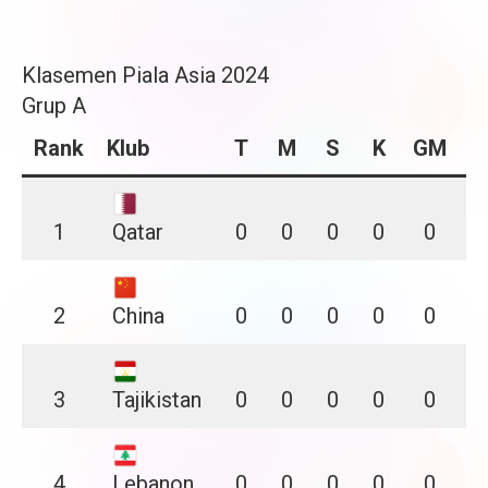
Klasemen Piala Asia 2024
Grup A
Rank
Klub
T
M
S
K
GM
G
1
Qatar
0
0
0
0
0
2
China
0
0
0
0
0
3
Tajikistan
0
0
0
0
0
4
Lebanon
0
0
0
0
0