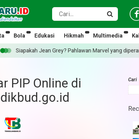
ta
Bola
Edukasi
Hikmah
Multimedia
Ka
lawan Marvel yang diperankan Sadie Sink di ‘Spider-Man
r PIP Online di
Cari
dikbud.go.id
Rec