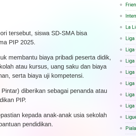
Frie
Inter
La L
gori tersebut, siswa SD-SMA bisa
Liga
ima PIP 2025.
Liga
uk membantu biaya pribadi peserta didik,
Liga
kolah atau kursus, uang saku dan biaya
Liga 
han, serta biaya uji kompetensi.
Liga
 Pintar) diberikan sebagai penanda atau
Liga
dikan PIP.
Liga
epastian kepada anak-anak usia sekolah
Ligu
bantuan pendidikan.
Pial