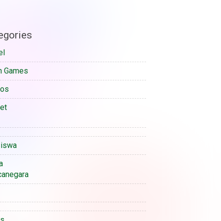
egories
el
n Games
sos
et
iswa
a
anegara
is