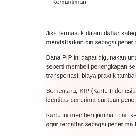
Kemaritiman.
Jika termasuk dalam daftar kate
mendaftarkan diri sebagai pener
Dana PIP ini dapat digunakan unt
seperti membeli perlengkapan se
transportasi, biaya praktik tamba
Sementara, KIP (Kartu Indonesia
identitas penerima bantuan pendi
Kartu ini memberi jaminan dan k
agar terdaftar sebagai penerima 