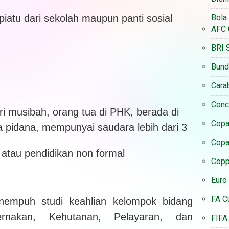
Bola
iatu dari sekolah maupun panti sosial
AFC 
BRI 
Bund
Cara
Conc
ari musibah, orang tua di PHK, berada di
Copa
na pidana, mempunyai saudara lebih dari 3
Copa
 atau pendidikan non formal
Coppa
Euro
FA C
empuh studi keahlian kelompok bidang
ternakan, Kehutanan, Pelayaran, dan
FIFA