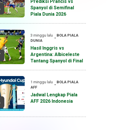
Prediksi Prancis vs
Spanyol di Semifinal
6
Piala Dunia 2026
3 minggu lalu
BOLA
PIALA
DUNIA
Hasil Inggris vs
Argentina: Albiceleste
7
Tantang Spanyol di Final
1 minggu lalu
BOLA
PIALA
AFF
Jadwal Lengkap Piala
AFF 2026 Indonesia
8