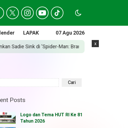
lender
LAPAK
07 Agu 2026
x
: Brand New Day’
Jadwal Lengkap, Hasil, da
Cari
ent Posts
Logo dan Tema HUT RI Ke 81
Tahun 2026