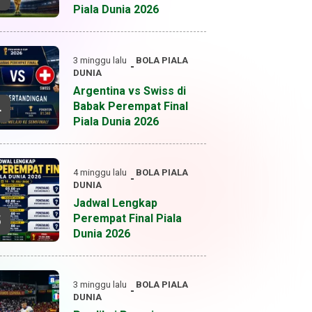
Piala Dunia 2026
3 minggu lalu
BOLA
PIALA
DUNIA
Argentina vs Swiss di
Babak Perempat Final
4
Piala Dunia 2026
4 minggu lalu
BOLA
PIALA
DUNIA
Jadwal Lengkap
Perempat Final Piala
5
Dunia 2026
3 minggu lalu
BOLA
PIALA
DUNIA