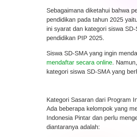
Sebagaimana diketahui bahwa pe
pendidikan pada tahun 2025 yaitu
ini syarat dan kategori siswa 
pendidikan PIP 2025.
Siswa SD-SMA yang ingin mendap
mendaftar secara online
. Namun,
kategori siswa SD-SMA yang ber
Kategori Sasaran dari Program I
Ada beberapa kelompok yang me
Indonesia Pintar dan perlu menge
diantaranya adalah: