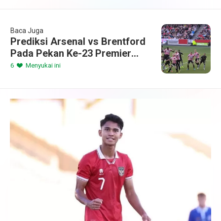
Baca Juga
Prediksi Arsenal vs Brentford
Pada Pekan Ke-23 Premier
League 2022-2023: 11 Februari
6
Menyukai ini
2023