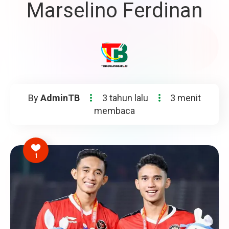
Marselino Ferdinan
By
AdminTB
3 tahun lalu
3 menit
membaca
1