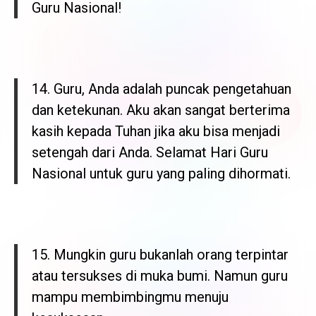
Guru Nasional!
14. Guru, Anda adalah puncak pengetahuan
dan ketekunan. Aku akan sangat berterima
kasih kepada Tuhan jika aku bisa menjadi
setengah dari Anda. Selamat Hari Guru
Nasional untuk guru yang paling dihormati.
15. Mungkin guru bukanlah orang terpintar
atau tersukses di muka bumi. Namun guru
mampu membimbingmu menuju