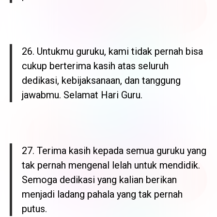
26. Untukmu guruku, kami tidak pernah bisa
cukup berterima kasih atas seluruh
dedikasi, kebijaksanaan, dan tanggung
jawabmu. Selamat Hari Guru.
27. Terima kasih kepada semua guruku yang
tak pernah mengenal lelah untuk mendidik.
Semoga dedikasi yang kalian berikan
menjadi ladang pahala yang tak pernah
putus.