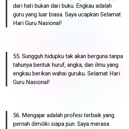
dari hati bukan dari buku. Engkau adalah
guru yang luar biasa. Saya ucapkan Selamat
Hari Guru Nasional!
55. Sungguh hidupku tak akan berguna tanpa
tahunya bentuk huruf, angka, dan ilmu yang
engkau berikan wahai guruku. Selamat Hari
Guru Nasional!
56. Mengajar adalah profesi terbaik yang
pernah dimiliki siapa pun. Saya merasa