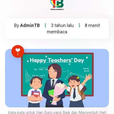
By
AdminTB
3 tahun lalu
8 menit
membaca
2
Kata-kata untuk Hari Guru yang Baik dan Menyentuh Hati