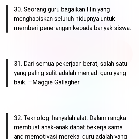
30. Seorang guru bagaikan lilin yang
menghabiskan seluruh hidupnya untuk
memberi penerangan kepada banyak siswa.
31. Dari semua pekerjaan berat, salah satu
yang paling sulit adalah menjadi guru yang
baik. –Maggie Gallagher
32. Teknologi hanyalah alat. Dalam rangka
membuat anak-anak dapat bekerja sama
and memotivasi mereka, guru adalah yang