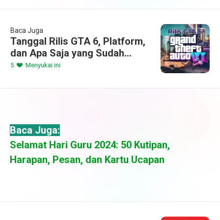
Baca Juga
Tanggal Rilis GTA 6, Platform,
dan Apa Saja yang Sudah
Dipastikan?
5
Menyukai ini
Baca Juga:
Selamat Hari Guru 2024: 50 Kutipan,
Harapan, Pesan, dan Kartu Ucapan