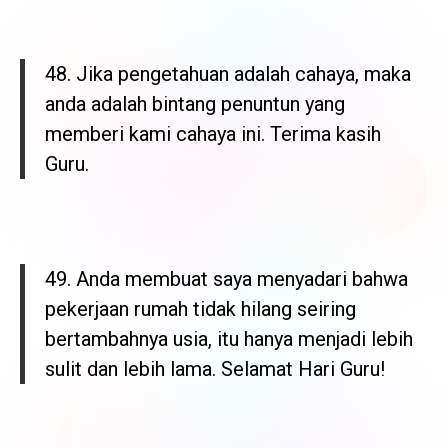
48. Jika pengetahuan adalah cahaya, maka
anda adalah bintang penuntun yang
memberi kami cahaya ini. Terima kasih
Guru.
49. Anda membuat saya menyadari bahwa
pekerjaan rumah tidak hilang seiring
bertambahnya usia, itu hanya menjadi lebih
sulit dan lebih lama. Selamat Hari Guru!