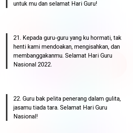
untuk mu dan selamat Hari Guru!
21. Kepada guru-guru yang ku hormati, tak
henti kami mendoakan, mengisahkan, dan
membanggakanmu. Selamat Hari Guru
Nasional 2022.
22. Guru bak pelita penerang dalam gulita,
jasamu tiada tara. Selamat Hari Guru
Nasional!