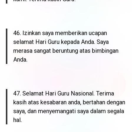
46. Izinkan saya memberikan ucapan
selamat Hari Guru kepada Anda. Saya
merasa sangat beruntung atas bimbingan
Anda.
47. Selamat Hari Guru Nasional. Terima
kasih atas kesabaran anda, bertahan dengan
saya, dan menyemangati saya dalam segala
hal.