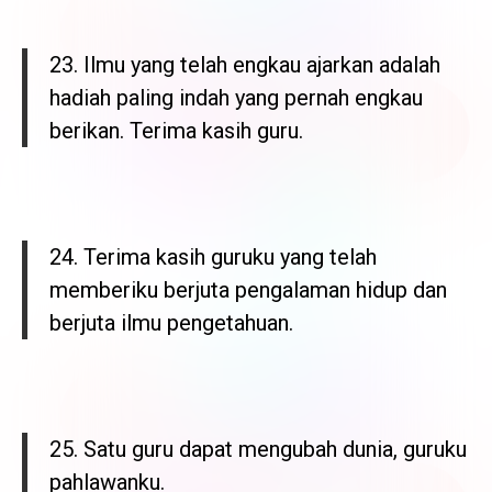
23. Ilmu yang telah engkau ajarkan adalah
hadiah paling indah yang pernah engkau
berikan. Terima kasih guru.
24. Terima kasih guruku yang telah
memberiku berjuta pengalaman hidup dan
berjuta ilmu pengetahuan.
25. Satu guru dapat mengubah dunia, guruku
pahlawanku.