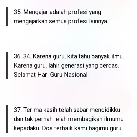
35. Mengajar adalah profesi yang
mengajarkan semua profesi lainnya.
36. 34. Karena guru, kita tahu banyak ilmu.
Karena guru, lahir generasi yang cerdas.
Selamat Hari Guru Nasional.
37. Terima kasih telah sabar mendidikku
dan tak pernah lelah membagikan ilmumu
kepadaku. Doa terbaik kami bagimu guru.