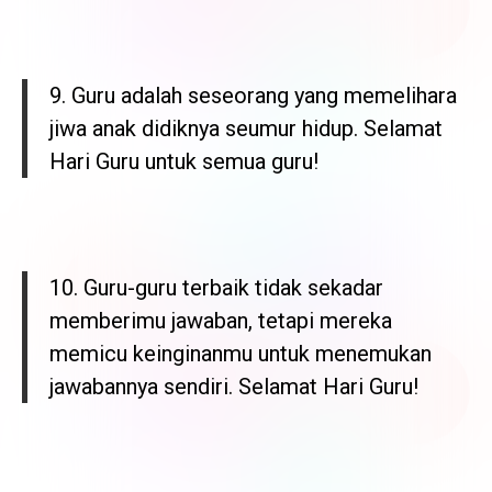
9. Guru adalah seseorang yang memelihara
jiwa anak didiknya seumur hidup. Selamat
Hari Guru untuk semua guru!
10. Guru-guru terbaik tidak sekadar
memberimu jawaban, tetapi mereka
memicu keinginanmu untuk menemukan
jawabannya sendiri. Selamat Hari Guru!