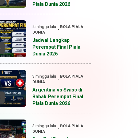
Piala Dunia 2026
4 minggu lalu
BOLA
PIALA
DUNIA
Jadwal Lengkap
Perempat Final Piala
4
Dunia 2026
3 minggu lalu
BOLA
PIALA
DUNIA
Argentina vs Swiss di
Babak Perempat Final
5
Piala Dunia 2026
3 minggu lalu
BOLA
PIALA
DUNIA