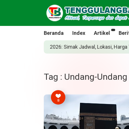
Beranda
Index
Artikel
Beri
k Jadwal, Lokasi, Harga Tiket, dan Cara Belinya
Tag : Undang-Undang
8