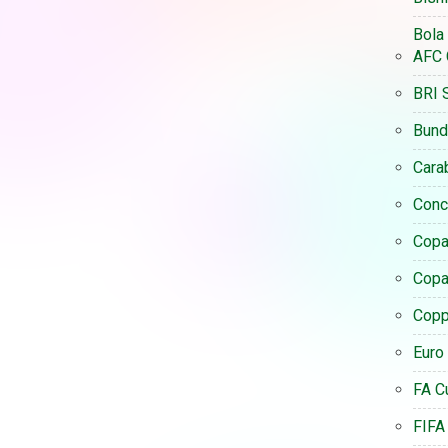
Bola
AFC 
BRI 
Bund
Cara
Conc
Copa
Copa
Coppa
Euro
FA C
FIFA