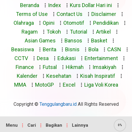
Beranda
Index
Kurs Dollar Hari ini
Terms of Use
Contact Us
Disclaimer
Olahraga
Opini
Otomotif
Pendidikan
Ragam
Tokoh
Tutorial
Artikel
Asian Games
Bansos
Basket
Beasiswa
Berita
Bisnis
Bola
CASN
CCTV
Desa
Edukasi
Entertainment
Finance
Futsal
Hikmah
Imsakiyah
Kalender
Kesehatan
Kisah Inspiratif
MMA
MotoGP
Excel
Liga Voli Korea
Copyright ©
Tenggulangbaru.id
All Rights Reserved
Menu
Cari
Bagikan
Lainnya
0%