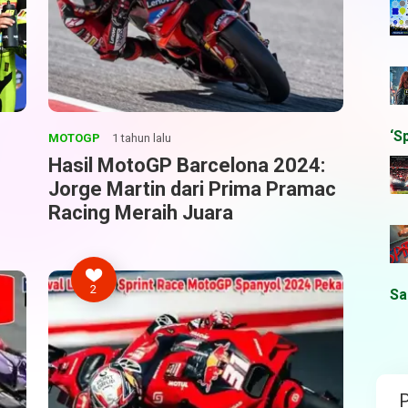
‘S
MOTOGP
1 tahun lalu
Hasil MotoGP Barcelona 2024:
Jorge Martin dari Prima Pramac
Racing Meraih Juara
2
Sa
P