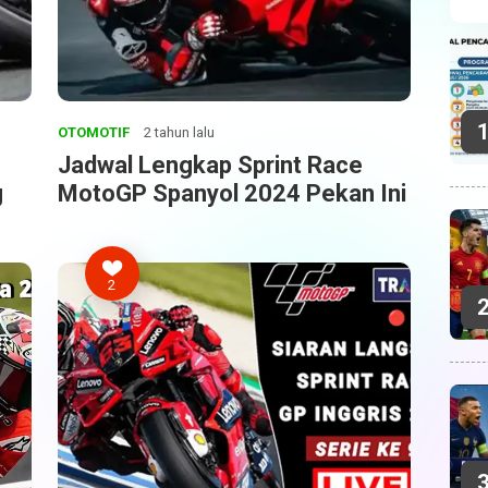
OTOMOTIF
2 tahun lalu
Jadwal Lengkap Sprint Race
g
MotoGP Spanyol 2024 Pekan Ini
2