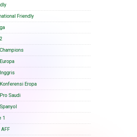
ndly
national Friendly
iga
 2
 Champions
 Europa
Inggris
 Konferensi Eropa
 Pro Saudi
 Spanyol
e 1
a AFF