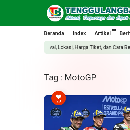
Beranda
Index
Artikel
Beri
et, dan Cara Belinya
Siapakah Jean Grey? Pa
Tag : MotoGP
28