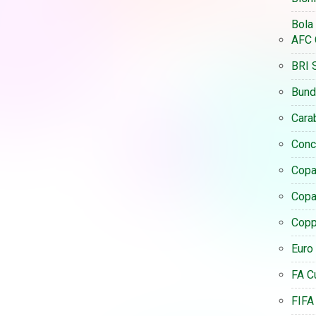
Bola
AFC 
BRI 
Bund
Cara
Conc
Copa
Copa
Coppa
Euro
FA C
FIFA