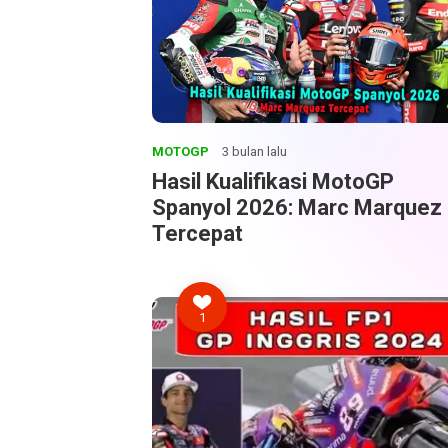
MOTOGP
3 bulan lalu
Hasil Kualifikasi MotoGP
Spanyol 2026: Marc Marquez
Tercepat
1