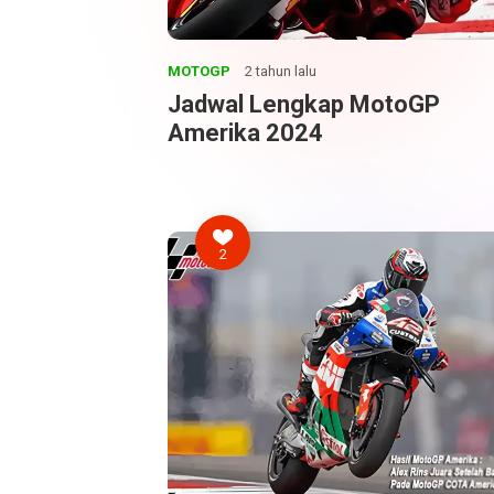
MOTOGP
2 tahun lalu
Jadwal Lengkap MotoGP
Amerika 2024
2