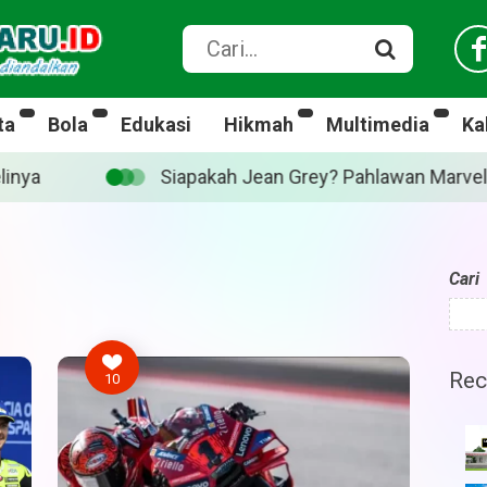
ta
Bola
Edukasi
Hikmah
Multimedia
Ka
hlawan Marvel yang diperankan Sadie Sink di ‘Spider-Ma
Cari
Rec
10