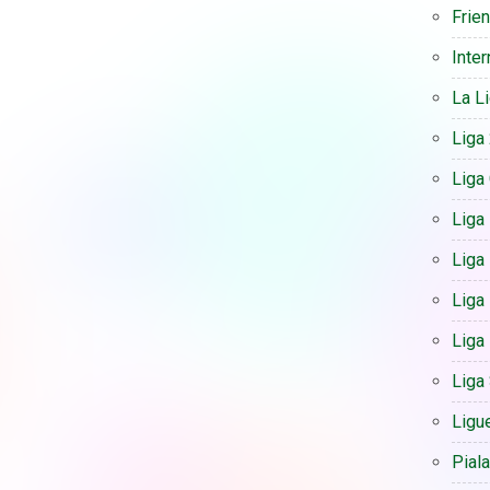
Frie
Inter
La L
Liga
Liga
Liga
Liga 
Liga
Liga
Liga
Ligu
Pial