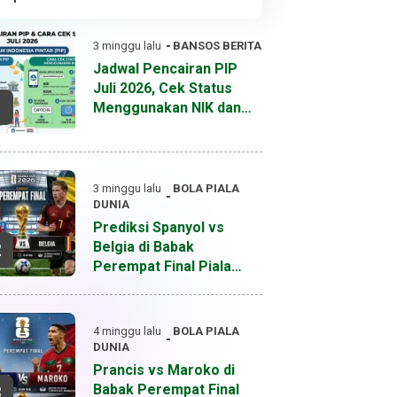
3 minggu lalu
BANSOS
BERITA
Jadwal Pencairan PIP
Juli 2026, Cek Status
1
Menggunakan NIK dan
NISN
3 minggu lalu
BOLA
PIALA
DUNIA
Prediksi Spanyol vs
Belgia di Babak
2
Perempat Final Piala
Dunia 2026
4 minggu lalu
BOLA
PIALA
DUNIA
Prancis vs Maroko di
Babak Perempat Final
3