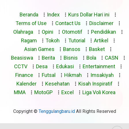
Beranda
Index
Kurs Dollar Hari ini
Terms of Use
Contact Us
Disclaimer
Olahraga
Opini
Otomotif
Pendidikan
Ragam
Tokoh
Tutorial
Artikel
Asian Games
Bansos
Basket
Beasiswa
Berita
Bisnis
Bola
CASN
CCTV
Desa
Edukasi
Entertainment
Finance
Futsal
Hikmah
Imsakiyah
Kalender
Kesehatan
Kisah Inspiratif
MMA
MotoGP
Excel
Liga Voli Korea
Copyright ©
Tenggulangbaru.id
All Rights Reserved