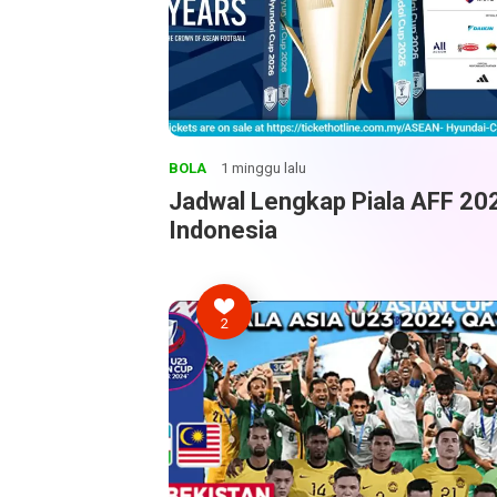
BOLA
1 minggu lalu
Jadwal Lengkap Piala AFF 20
Indonesia
2