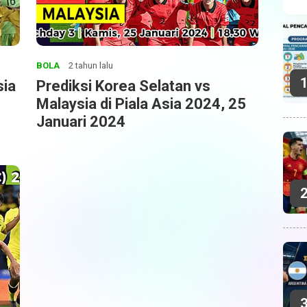
BOLA
2 tahun lalu
sia
Prediksi Korea Selatan vs
Malaysia di Piala Asia 2024, 25
Januari 2024