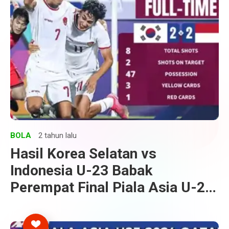
BOLA
2 tahun lalu
Hasil Korea Selatan vs
Indonesia U-23 Babak
Perempat Final Piala Asia U-23
2024