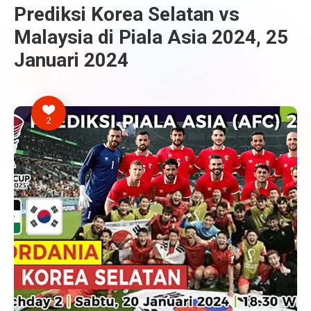
Prediksi Korea Selatan vs
Malaysia di Piala Asia 2024, 25
Januari 2024
2