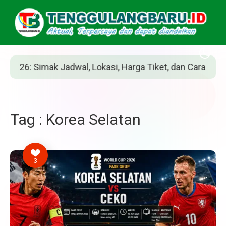
, Lokasi, Harga Tiket, dan Cara Belinya
Sia
Tag : Korea Selatan
3