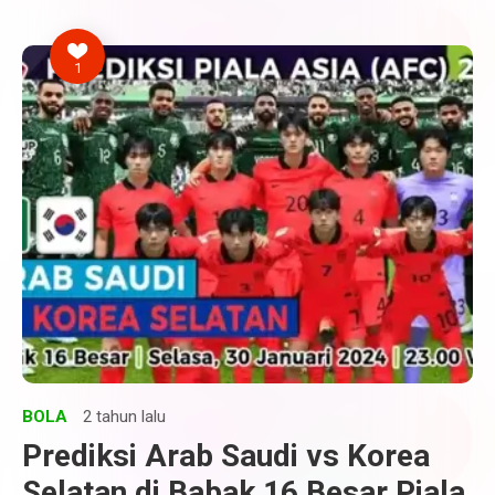
1
BOLA
2 tahun lalu
Prediksi Arab Saudi vs Korea
Selatan di Babak 16 Besar Piala