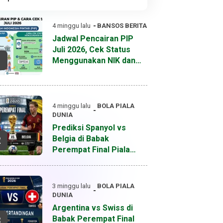
4 minggu lalu
BANSOS
BERITA
Jadwal Pencairan PIP
Juli 2026, Cek Status
1
Menggunakan NIK dan
NISN
4 minggu lalu
BOLA
PIALA
DUNIA
Prediksi Spanyol vs
Belgia di Babak
2
Perempat Final Piala
Dunia 2026
3 minggu lalu
BOLA
PIALA
DUNIA
Argentina vs Swiss di
Babak Perempat Final
3