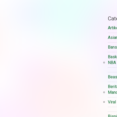
Cat
Artik
Asia
Ban
Bask
NBA
Beas
Berit
Manc
Viral
Bisn