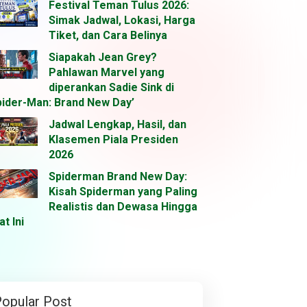
Festival Teman Tulus 2026:
Simak Jadwal, Lokasi, Harga
Tiket, dan Cara Belinya
Siapakah Jean Grey?
Pahlawan Marvel yang
diperankan Sadie Sink di
pider-Man: Brand New Day’
Jadwal Lengkap, Hasil, dan
Klasemen Piala Presiden
2026
Spiderman Brand New Day:
Kisah Spiderman yang Paling
Realistis dan Dewasa Hingga
at Ini
opular Post