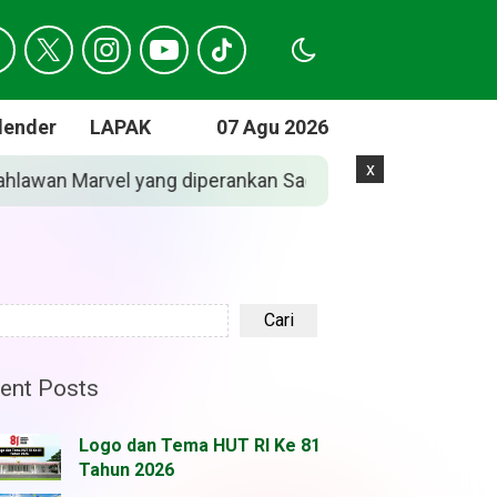
lender
LAPAK
07 Agu 2026
x
 Sink di ‘Spider-Man: Brand New Day’
Jadwa
Cari
ent Posts
Logo dan Tema HUT RI Ke 81
Tahun 2026