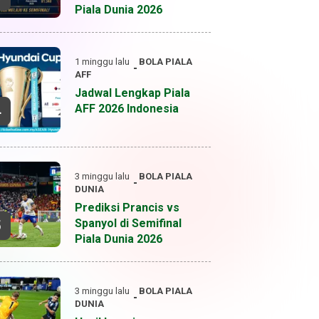
Piala Dunia 2026
1 minggu lalu
BOLA
PIALA
AFF
Jadwal Lengkap Piala
AFF 2026 Indonesia
4
3 minggu lalu
BOLA
PIALA
DUNIA
Prediksi Prancis vs
Spanyol di Semifinal
5
Piala Dunia 2026
3 minggu lalu
BOLA
PIALA
DUNIA