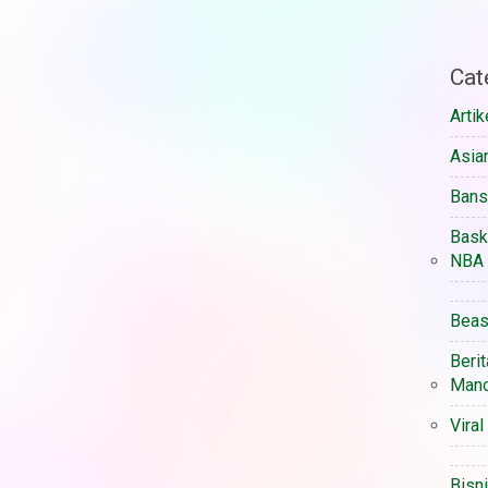
Cat
Artik
Asia
Ban
Bask
NBA
Beas
Berit
Manc
Viral
Bisn