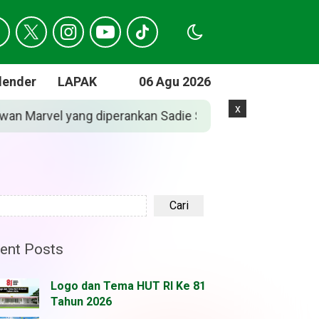
lender
LAPAK
06 Agu 2026
x
 ‘Spider-Man: Brand New Day’
Jadwal Lengka
Cari
ent Posts
Logo dan Tema HUT RI Ke 81
Tahun 2026