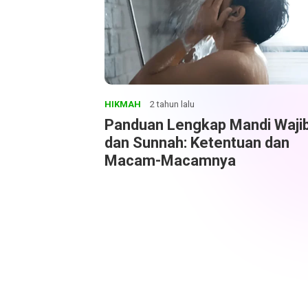
HIKMAH
2 tahun lalu
Panduan Lengkap Mandi Waji
dan Sunnah: Ketentuan dan
Macam-Macamnya