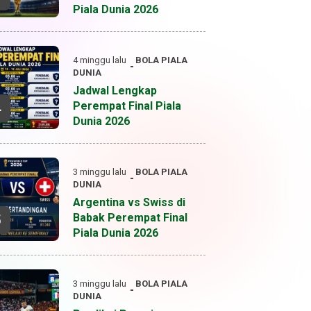
Piala Dunia 2026
4 minggu lalu
BOLA
PIALA
DUNIA
Jadwal Lengkap
Perempat Final Piala
4
Dunia 2026
3 minggu lalu
BOLA
PIALA
DUNIA
Argentina vs Swiss di
Babak Perempat Final
5
Piala Dunia 2026
3 minggu lalu
BOLA
PIALA
DUNIA