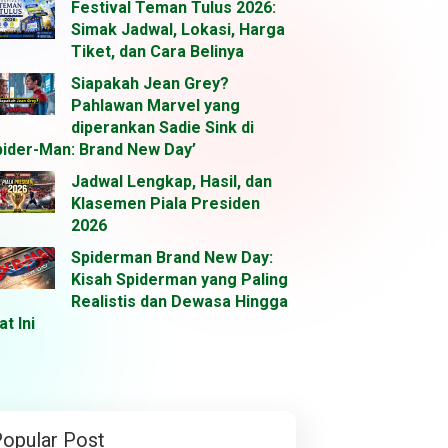
Festival Teman Tulus 2026:
Simak Jadwal, Lokasi, Harga
Tiket, dan Cara Belinya
Siapakah Jean Grey?
Pahlawan Marvel yang
diperankan Sadie Sink di
pider-Man: Brand New Day’
Jadwal Lengkap, Hasil, dan
Klasemen Piala Presiden
2026
Spiderman Brand New Day:
Kisah Spiderman yang Paling
Realistis dan Dewasa Hingga
at Ini
opular Post