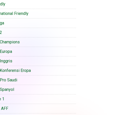
ndly
national Friendly
iga
 2
 Champions
 Europa
Inggris
 Konferensi Eropa
 Pro Saudi
 Spanyol
e 1
a AFF