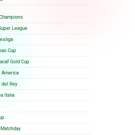
Champions
Super League
esliga
bao Cup
acaf Gold Cup
 America
 del Rey
 Italia
up
 Matchday