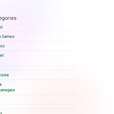
egories
el
n Games
sos
et
iswa
a
anegara
is