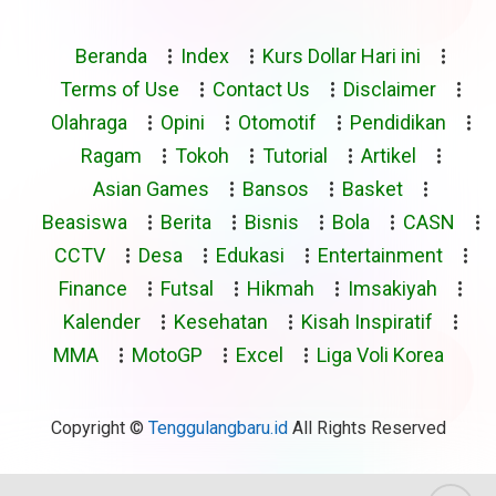
Beranda
Index
Kurs Dollar Hari ini
Terms of Use
Contact Us
Disclaimer
Olahraga
Opini
Otomotif
Pendidikan
Ragam
Tokoh
Tutorial
Artikel
Asian Games
Bansos
Basket
Beasiswa
Berita
Bisnis
Bola
CASN
CCTV
Desa
Edukasi
Entertainment
Finance
Futsal
Hikmah
Imsakiyah
Kalender
Kesehatan
Kisah Inspiratif
MMA
MotoGP
Excel
Liga Voli Korea
Copyright ©
Tenggulangbaru.id
All Rights Reserved