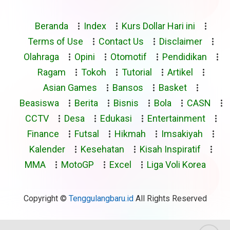
Beranda
Index
Kurs Dollar Hari ini
Terms of Use
Contact Us
Disclaimer
Olahraga
Opini
Otomotif
Pendidikan
Ragam
Tokoh
Tutorial
Artikel
Asian Games
Bansos
Basket
Beasiswa
Berita
Bisnis
Bola
CASN
CCTV
Desa
Edukasi
Entertainment
Finance
Futsal
Hikmah
Imsakiyah
Kalender
Kesehatan
Kisah Inspiratif
MMA
MotoGP
Excel
Liga Voli Korea
Copyright ©
Tenggulangbaru.id
All Rights Reserved