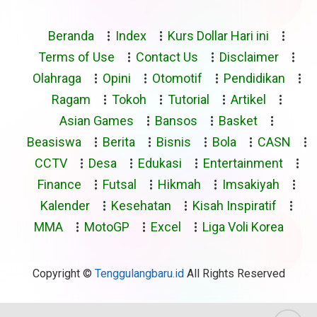
Beranda
Index
Kurs Dollar Hari ini
Terms of Use
Contact Us
Disclaimer
Olahraga
Opini
Otomotif
Pendidikan
Ragam
Tokoh
Tutorial
Artikel
Asian Games
Bansos
Basket
Beasiswa
Berita
Bisnis
Bola
CASN
CCTV
Desa
Edukasi
Entertainment
Finance
Futsal
Hikmah
Imsakiyah
Kalender
Kesehatan
Kisah Inspiratif
MMA
MotoGP
Excel
Liga Voli Korea
Copyright ©
Tenggulangbaru.id
All Rights Reserved