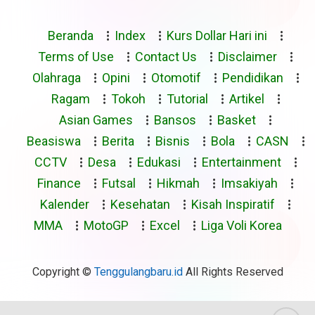
Beranda
Index
Kurs Dollar Hari ini
Terms of Use
Contact Us
Disclaimer
Olahraga
Opini
Otomotif
Pendidikan
Ragam
Tokoh
Tutorial
Artikel
Asian Games
Bansos
Basket
Beasiswa
Berita
Bisnis
Bola
CASN
CCTV
Desa
Edukasi
Entertainment
Finance
Futsal
Hikmah
Imsakiyah
Kalender
Kesehatan
Kisah Inspiratif
MMA
MotoGP
Excel
Liga Voli Korea
Copyright ©
Tenggulangbaru.id
All Rights Reserved