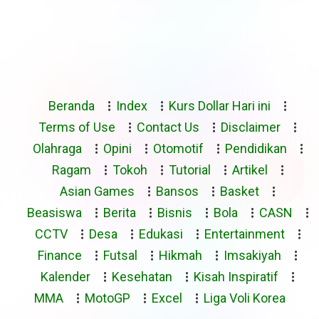
Beranda
Index
Kurs Dollar Hari ini
Terms of Use
Contact Us
Disclaimer
Olahraga
Opini
Otomotif
Pendidikan
Ragam
Tokoh
Tutorial
Artikel
Asian Games
Bansos
Basket
Beasiswa
Berita
Bisnis
Bola
CASN
CCTV
Desa
Edukasi
Entertainment
Finance
Futsal
Hikmah
Imsakiyah
Kalender
Kesehatan
Kisah Inspiratif
MMA
MotoGP
Excel
Liga Voli Korea