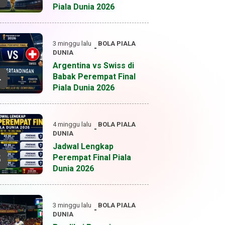
Piala Dunia 2026
3 minggu lalu
BOLA
PIALA
DUNIA
Argentina vs Swiss di
Babak Perempat Final
4
Piala Dunia 2026
4 minggu lalu
BOLA
PIALA
DUNIA
Jadwal Lengkap
Perempat Final Piala
5
Dunia 2026
3 minggu lalu
BOLA
PIALA
DUNIA