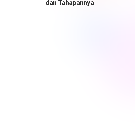
dan Tahapannya