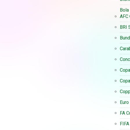
Bola
AFC 
BRI 
Bund
Cara
Conc
Copa
Copa
Coppa
Euro
FA C
FIFA