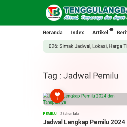
Beranda
Index
Artikel
Beri
al, Lokasi, Harga Tiket, dan Cara Belinya
S
Tag : Jadwal Pemilu
1
PEMILU
2 tahun lalu
Jadwal Lengkap Pemilu 2024