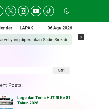
lender
LAPAK
06 Agu 2026
x
Spider-Man: Brand New Day’
Jadwal Lengkap,
Cari
ent Posts
Logo dan Tema HUT RI Ke 81
Tahun 2026