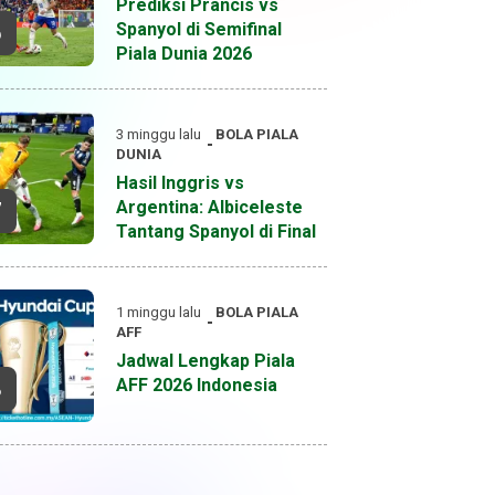
Prediksi Prancis vs
Spanyol di Semifinal
6
Piala Dunia 2026
3 minggu lalu
BOLA
PIALA
DUNIA
Hasil Inggris vs
Argentina: Albiceleste
7
Tantang Spanyol di Final
1 minggu lalu
BOLA
PIALA
AFF
Jadwal Lengkap Piala
AFF 2026 Indonesia
8