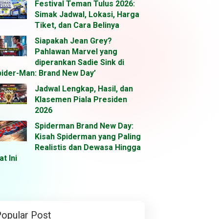
Festival Teman Tulus 2026:
Simak Jadwal, Lokasi, Harga
Tiket, dan Cara Belinya
Siapakah Jean Grey?
Pahlawan Marvel yang
diperankan Sadie Sink di
pider-Man: Brand New Day’
Jadwal Lengkap, Hasil, dan
Klasemen Piala Presiden
2026
Spiderman Brand New Day:
Kisah Spiderman yang Paling
Realistis dan Dewasa Hingga
at Ini
opular Post