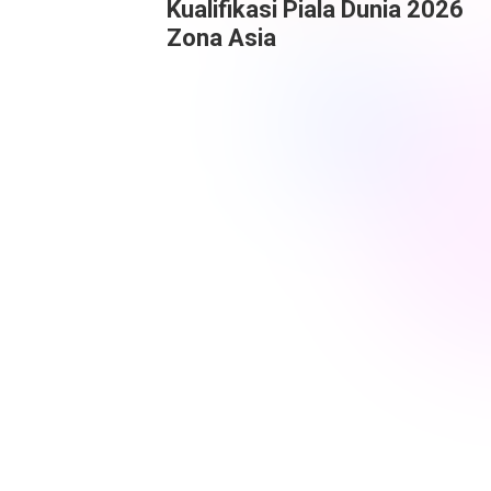
Kualifikasi Piala Dunia 2026
Zona Asia