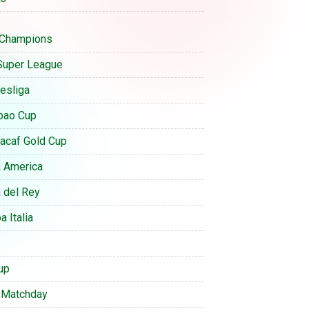
Champions
Super League
esliga
bao Cup
acaf Gold Cup
 America
 del Rey
 Italia
up
 Matchday