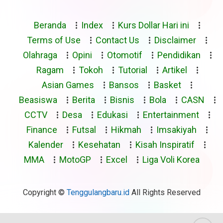
Beranda
Index
Kurs Dollar Hari ini
Terms of Use
Contact Us
Disclaimer
Olahraga
Opini
Otomotif
Pendidikan
Ragam
Tokoh
Tutorial
Artikel
Asian Games
Bansos
Basket
Beasiswa
Berita
Bisnis
Bola
CASN
CCTV
Desa
Edukasi
Entertainment
Finance
Futsal
Hikmah
Imsakiyah
Kalender
Kesehatan
Kisah Inspiratif
MMA
MotoGP
Excel
Liga Voli Korea
Copyright ©
Tenggulangbaru.id
All Rights Reserved