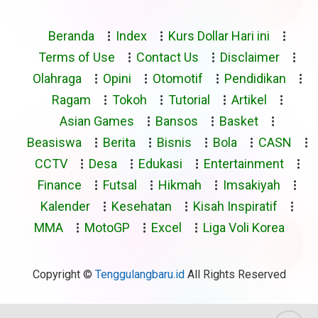
Beranda
Index
Kurs Dollar Hari ini
Terms of Use
Contact Us
Disclaimer
Olahraga
Opini
Otomotif
Pendidikan
Ragam
Tokoh
Tutorial
Artikel
Asian Games
Bansos
Basket
Beasiswa
Berita
Bisnis
Bola
CASN
CCTV
Desa
Edukasi
Entertainment
Finance
Futsal
Hikmah
Imsakiyah
Kalender
Kesehatan
Kisah Inspiratif
MMA
MotoGP
Excel
Liga Voli Korea
Copyright ©
Tenggulangbaru.id
All Rights Reserved