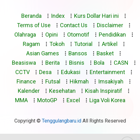
Beranda
Index
Kurs Dollar Hari ini
Terms of Use
Contact Us
Disclaimer
Olahraga
Opini
Otomotif
Pendidikan
Ragam
Tokoh
Tutorial
Artikel
Asian Games
Bansos
Basket
Beasiswa
Berita
Bisnis
Bola
CASN
CCTV
Desa
Edukasi
Entertainment
Finance
Futsal
Hikmah
Imsakiyah
Kalender
Kesehatan
Kisah Inspiratif
MMA
MotoGP
Excel
Liga Voli Korea
Copyright ©
Tenggulangbaru.id
All Rights Reserved