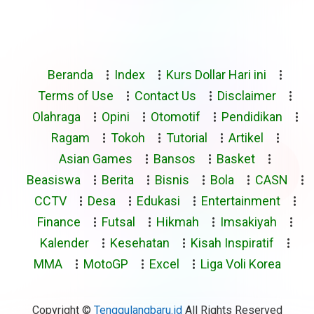
Beranda
Index
Kurs Dollar Hari ini
Terms of Use
Contact Us
Disclaimer
Olahraga
Opini
Otomotif
Pendidikan
Ragam
Tokoh
Tutorial
Artikel
Asian Games
Bansos
Basket
Beasiswa
Berita
Bisnis
Bola
CASN
CCTV
Desa
Edukasi
Entertainment
Finance
Futsal
Hikmah
Imsakiyah
Kalender
Kesehatan
Kisah Inspiratif
MMA
MotoGP
Excel
Liga Voli Korea
Copyright ©
Tenggulangbaru.id
All Rights Reserved