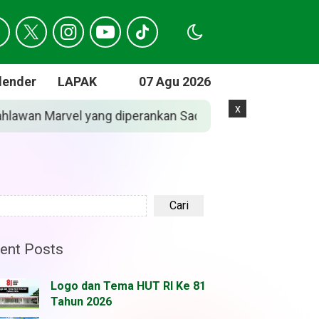
lender
LAPAK
07 Agu 2026
x
k di ‘Spider-Man: Brand New Day’
Jadwal Le
Cari
ent Posts
Logo dan Tema HUT RI Ke 81
Tahun 2026