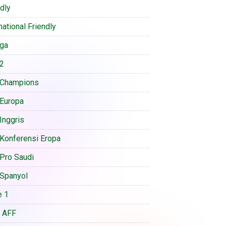
ndly
national Friendly
iga
 2
 Champions
 Europa
Inggris
 Konferensi Eropa
 Pro Saudi
 Spanyol
e 1
a AFF