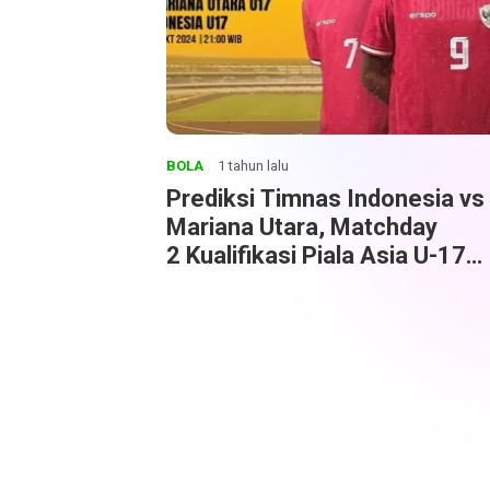
BOLA
1 tahun lalu
Prediksi Timnas Indonesia vs
Mariana Utara, Matchday
2 Kualifikasi Piala Asia U-17
2025