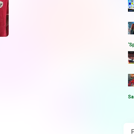
‘S
Sa
P