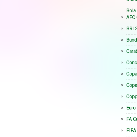
Bola
AFC 
BRI 
Bund
Cara
Conc
Copa
Copa
Coppa
Euro
FA C
FIFA