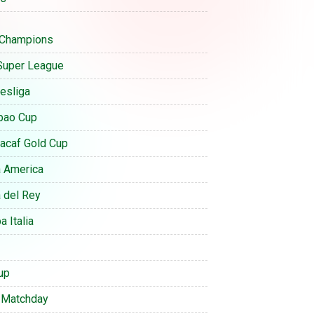
Champions
Super League
esliga
bao Cup
acaf Gold Cup
 America
 del Rey
 Italia
up
 Matchday