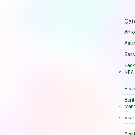
Cat
Artik
Asia
Ban
Bask
NBA
Beas
Berit
Manc
Viral
Bisn