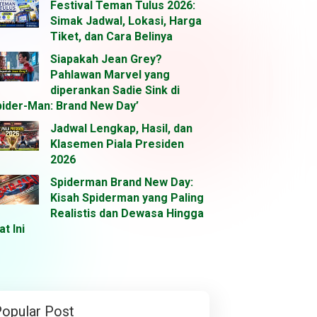
Festival Teman Tulus 2026:
Simak Jadwal, Lokasi, Harga
Tiket, dan Cara Belinya
Siapakah Jean Grey?
Pahlawan Marvel yang
diperankan Sadie Sink di
pider-Man: Brand New Day’
Jadwal Lengkap, Hasil, dan
Klasemen Piala Presiden
2026
Spiderman Brand New Day:
Kisah Spiderman yang Paling
Realistis dan Dewasa Hingga
at Ini
opular Post