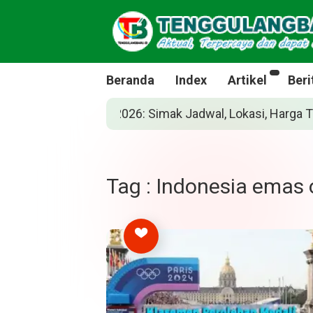
Beranda
Index
Artikel
Beri
wal, Lokasi, Harga Tiket, dan Cara Belinya
S
Tag : Indonesia emas 