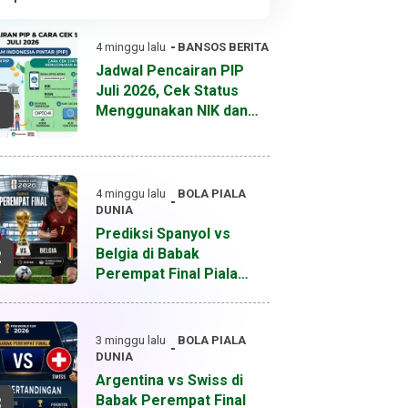
4 minggu lalu
BANSOS
BERITA
Jadwal Pencairan PIP
Juli 2026, Cek Status
1
Menggunakan NIK dan
NISN
4 minggu lalu
BOLA
PIALA
DUNIA
Prediksi Spanyol vs
Belgia di Babak
2
Perempat Final Piala
Dunia 2026
3 minggu lalu
BOLA
PIALA
DUNIA
Argentina vs Swiss di
Babak Perempat Final
3