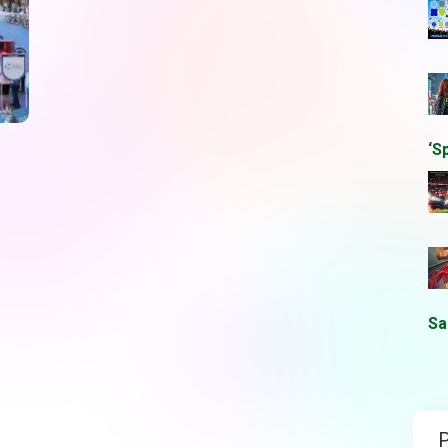
‘S
Sa
P