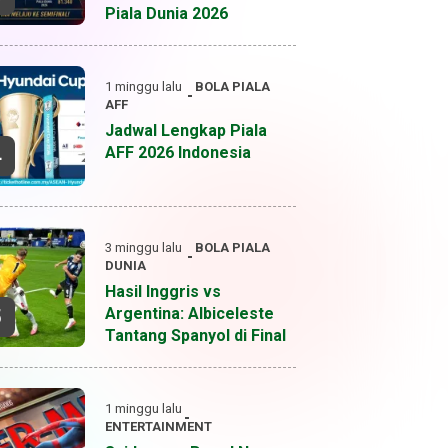
Piala Dunia 2026
1 minggu lalu
BOLA
PIALA
AFF
Jadwal Lengkap Piala
AFF 2026 Indonesia
4
3 minggu lalu
BOLA
PIALA
DUNIA
Hasil Inggris vs
Argentina: Albiceleste
5
Tantang Spanyol di Final
1 minggu lalu
ENTERTAINMENT