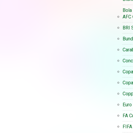
Bola
AFC 
BRI 
Bund
Cara
Conc
Copa
Copa
Coppa
Euro
FA C
FIFA