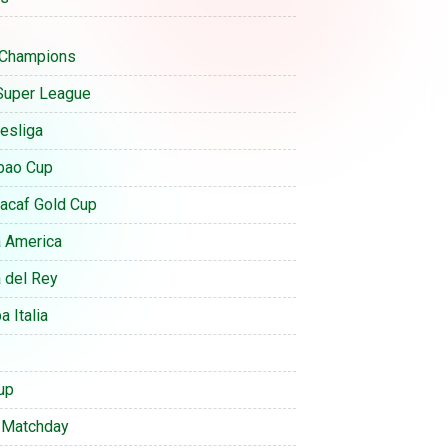
Champions
Super League
esliga
bao Cup
acaf Gold Cup
 America
 del Rey
 Italia
up
 Matchday