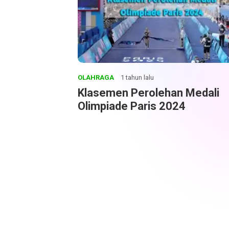
OLAHRAGA
1 tahun lalu
Klasemen Perolehan Medali
Olimpiade Paris 2024