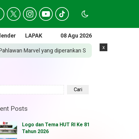
lender
LAPAK
08 Agu 2026
x
ie Sink di ‘Spider-Man: Brand New Day’
Jad
Cari
ent Posts
Logo dan Tema HUT RI Ke 81
Tahun 2026