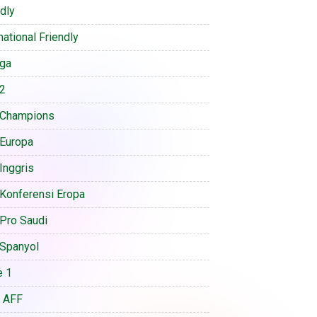
ndly
national Friendly
iga
 2
 Champions
 Europa
Inggris
 Konferensi Eropa
 Pro Saudi
 Spanyol
e 1
a AFF