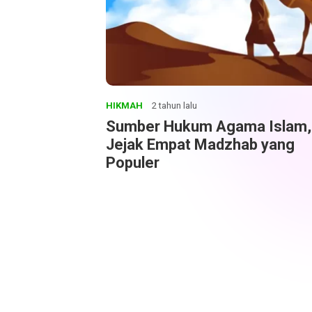
HIKMAH
2 tahun lalu
Sumber Hukum Agama Islam,
Jejak Empat Madzhab yang
Populer