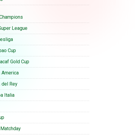
Champions
Super League
esliga
bao Cup
acaf Gold Cup
 America
 del Rey
 Italia
up
 Matchday