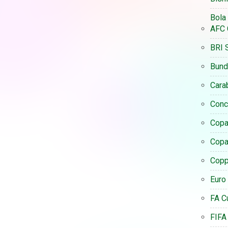
Bola
AFC 
BRI 
Bund
Cara
Conc
Copa
Copa
Coppa
Euro
FA C
FIFA