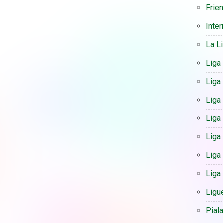
Frie
Inter
La L
Liga
Liga
Liga
Liga 
Liga
Liga
Liga
Ligu
Pial