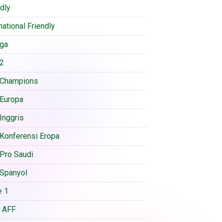
ndly
national Friendly
iga
 2
 Champions
 Europa
Inggris
 Konferensi Eropa
 Pro Saudi
 Spanyol
e 1
a AFF