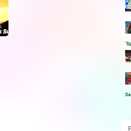
‘S
Sa
P