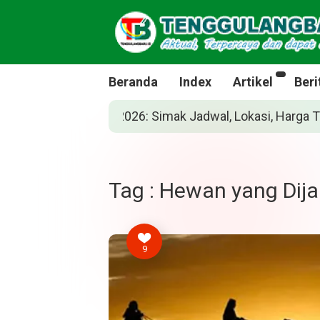
Beranda
Index
Artikel
Beri
 Jadwal, Lokasi, Harga Tiket, dan Cara Belinya
Tag : Hewan yang Dij
9