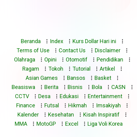
Beranda
Index
Kurs Dollar Hari ini
Terms of Use
Contact Us
Disclaimer
Olahraga
Opini
Otomotif
Pendidikan
Ragam
Tokoh
Tutorial
Artikel
Asian Games
Bansos
Basket
Beasiswa
Berita
Bisnis
Bola
CASN
CCTV
Desa
Edukasi
Entertainment
Finance
Futsal
Hikmah
Imsakiyah
Kalender
Kesehatan
Kisah Inspiratif
MMA
MotoGP
Excel
Liga Voli Korea