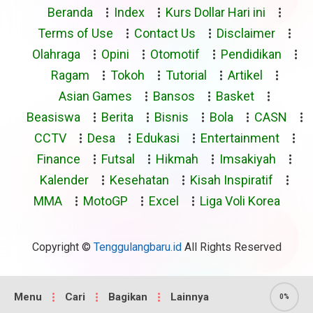
Beranda
Index
Kurs Dollar Hari ini
Terms of Use
Contact Us
Disclaimer
Olahraga
Opini
Otomotif
Pendidikan
Ragam
Tokoh
Tutorial
Artikel
Asian Games
Bansos
Basket
Beasiswa
Berita
Bisnis
Bola
CASN
CCTV
Desa
Edukasi
Entertainment
Finance
Futsal
Hikmah
Imsakiyah
Kalender
Kesehatan
Kisah Inspiratif
MMA
MotoGP
Excel
Liga Voli Korea
Copyright ©
Tenggulangbaru.id
All Rights Reserved
Menu
Cari
Bagikan
Lainnya
0%