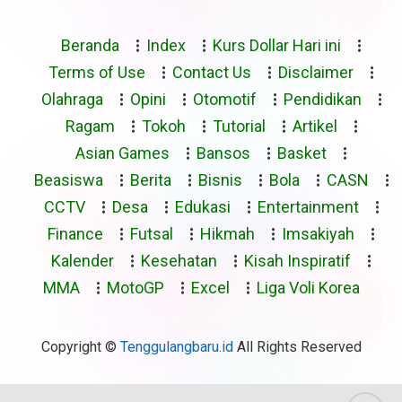
Beranda
Index
Kurs Dollar Hari ini
Terms of Use
Contact Us
Disclaimer
Olahraga
Opini
Otomotif
Pendidikan
Ragam
Tokoh
Tutorial
Artikel
Asian Games
Bansos
Basket
Beasiswa
Berita
Bisnis
Bola
CASN
CCTV
Desa
Edukasi
Entertainment
Finance
Futsal
Hikmah
Imsakiyah
Kalender
Kesehatan
Kisah Inspiratif
MMA
MotoGP
Excel
Liga Voli Korea
Copyright ©
Tenggulangbaru.id
All Rights Reserved