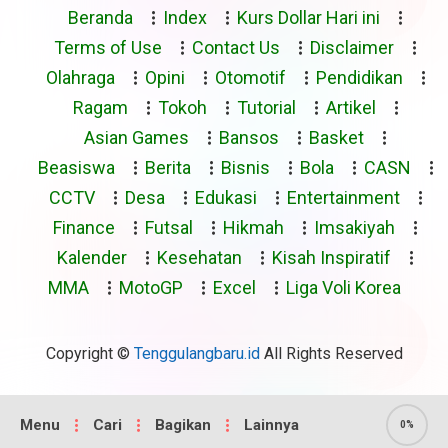
Beranda
Index
Kurs Dollar Hari ini
Terms of Use
Contact Us
Disclaimer
Olahraga
Opini
Otomotif
Pendidikan
Ragam
Tokoh
Tutorial
Artikel
Asian Games
Bansos
Basket
Beasiswa
Berita
Bisnis
Bola
CASN
CCTV
Desa
Edukasi
Entertainment
Finance
Futsal
Hikmah
Imsakiyah
Kalender
Kesehatan
Kisah Inspiratif
MMA
MotoGP
Excel
Liga Voli Korea
Copyright ©
Tenggulangbaru.id
All Rights Reserved
Menu
Cari
Bagikan
Lainnya
0%