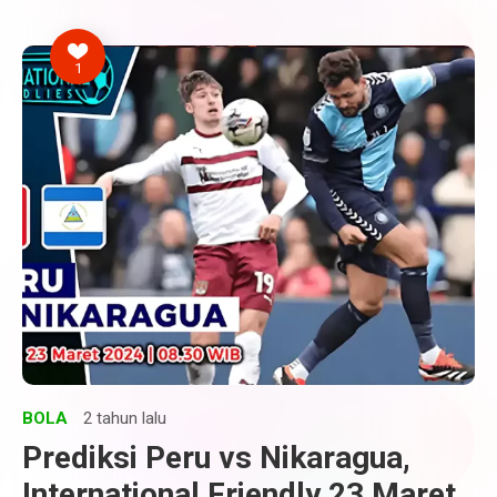
1
BOLA
2 tahun lalu
Prediksi Peru vs Nikaragua,
International Friendly 23 Maret