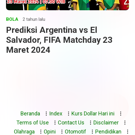
BOLA
2 tahun lalu
Prediksi Argentina vs El
Salvador, FIFA Matchday 23
Maret 2024
Beranda
Index
Kurs Dollar Hari ini
Terms of Use
Contact Us
Disclaimer
Olahraga
Opini
Otomotif
Pendidikan