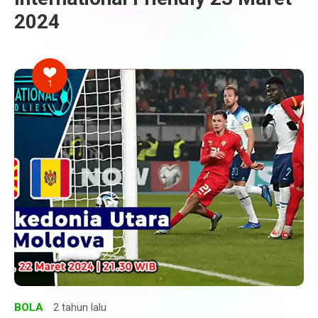
2024
1
BOLA
2 tahun lalu