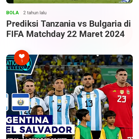
BOLA
2 tahun lalu
Prediksi Tanzania vs Bulgaria di
FIFA Matchday 22 Maret 2024
1