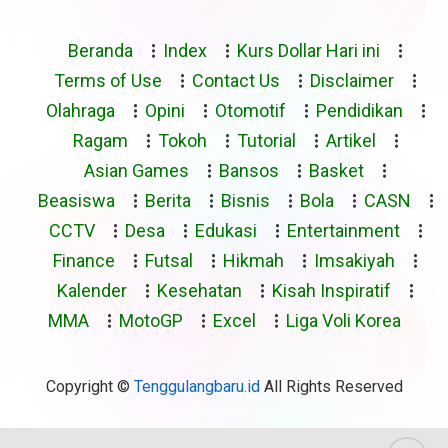
Beranda
Index
Kurs Dollar Hari ini
Terms of Use
Contact Us
Disclaimer
Olahraga
Opini
Otomotif
Pendidikan
Ragam
Tokoh
Tutorial
Artikel
Asian Games
Bansos
Basket
Beasiswa
Berita
Bisnis
Bola
CASN
CCTV
Desa
Edukasi
Entertainment
Finance
Futsal
Hikmah
Imsakiyah
Kalender
Kesehatan
Kisah Inspiratif
MMA
MotoGP
Excel
Liga Voli Korea
Copyright ©
Tenggulangbaru.id
All Rights Reserved