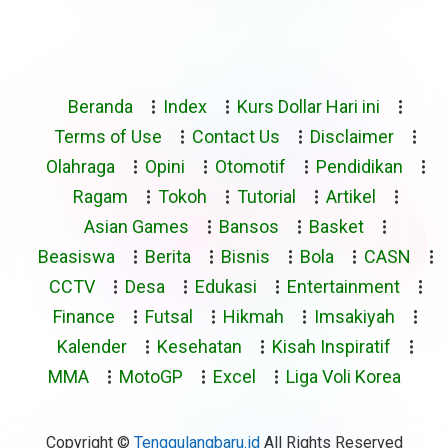
Beranda
Index
Kurs Dollar Hari ini
Terms of Use
Contact Us
Disclaimer
Olahraga
Opini
Otomotif
Pendidikan
Ragam
Tokoh
Tutorial
Artikel
Asian Games
Bansos
Basket
Beasiswa
Berita
Bisnis
Bola
CASN
CCTV
Desa
Edukasi
Entertainment
Finance
Futsal
Hikmah
Imsakiyah
Kalender
Kesehatan
Kisah Inspiratif
MMA
MotoGP
Excel
Liga Voli Korea
Copyright ©
Tenggulangbaru.id
All Rights Reserved