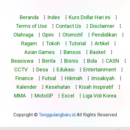
Beranda
Index
Kurs Dollar Hari ini
Terms of Use
Contact Us
Disclaimer
Olahraga
Opini
Otomotif
Pendidikan
Ragam
Tokoh
Tutorial
Artikel
Asian Games
Bansos
Basket
Beasiswa
Berita
Bisnis
Bola
CASN
CCTV
Desa
Edukasi
Entertainment
Finance
Futsal
Hikmah
Imsakiyah
Kalender
Kesehatan
Kisah Inspiratif
MMA
MotoGP
Excel
Liga Voli Korea
Copyright ©
Tenggulangbaru.id
All Rights Reserved