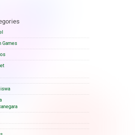
egories
el
n Games
sos
et
iswa
a
anegara
is