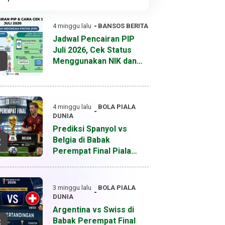
4 minggu lalu
BANSOS
BERITA
Jadwal Pencairan PIP
Juli 2026, Cek Status
1
Menggunakan NIK dan
NISN
4 minggu lalu
BOLA
PIALA
DUNIA
Prediksi Spanyol vs
Belgia di Babak
2
Perempat Final Piala
Dunia 2026
3 minggu lalu
BOLA
PIALA
DUNIA
Argentina vs Swiss di
Babak Perempat Final
3