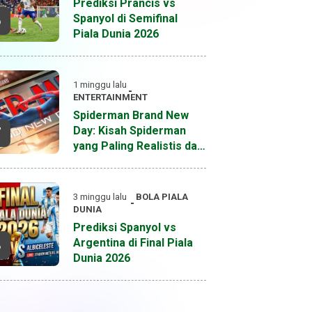
Prediksi Prancis vs
Spanyol di Semifinal
6
Piala Dunia 2026
1 minggu lalu
ENTERTAINMENT
Spiderman Brand New
Day: Kisah Spiderman
7
yang Paling Realistis dan
Dewasa Hingga Saat Ini
3 minggu lalu
BOLA
PIALA
DUNIA
Prediksi Spanyol vs
Argentina di Final Piala
8
Dunia 2026