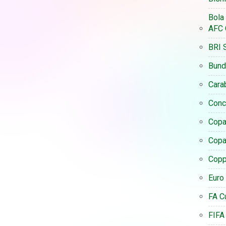
Bola
AFC 
BRI 
Bund
Cara
Conc
Copa
Copa
Coppa
Euro
FA C
FIFA