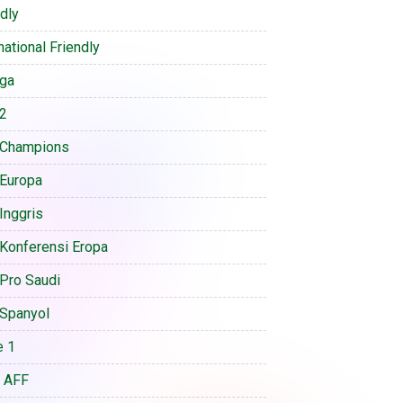
ndly
national Friendly
iga
 2
 Champions
 Europa
Inggris
 Konferensi Eropa
 Pro Saudi
 Spanyol
e 1
a AFF