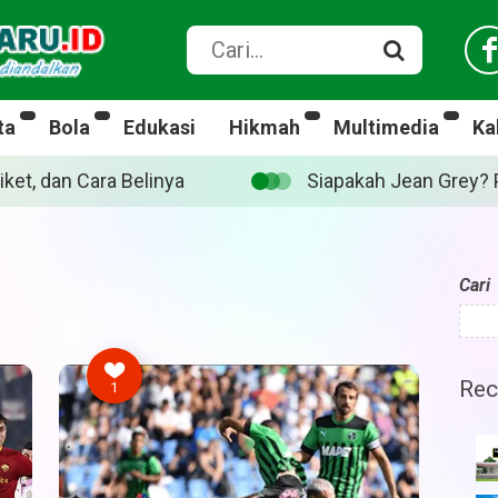
ta
Bola
Edukasi
Hikmah
Multimedia
Ka
iapakah Jean Grey? Pahlawan Marvel yang diperankan Sadi
Cari
Rec
1