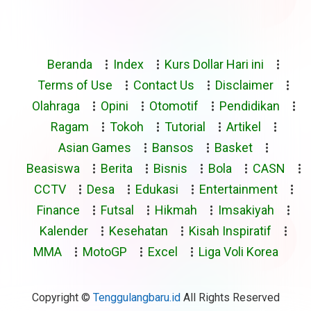
Beranda
Index
Kurs Dollar Hari ini
Terms of Use
Contact Us
Disclaimer
Olahraga
Opini
Otomotif
Pendidikan
Ragam
Tokoh
Tutorial
Artikel
Asian Games
Bansos
Basket
Beasiswa
Berita
Bisnis
Bola
CASN
CCTV
Desa
Edukasi
Entertainment
Finance
Futsal
Hikmah
Imsakiyah
Kalender
Kesehatan
Kisah Inspiratif
MMA
MotoGP
Excel
Liga Voli Korea
Copyright ©
Tenggulangbaru.id
All Rights Reserved