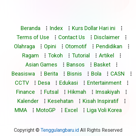
Beranda
Index
Kurs Dollar Hari ini
Terms of Use
Contact Us
Disclaimer
Olahraga
Opini
Otomotif
Pendidikan
Ragam
Tokoh
Tutorial
Artikel
Asian Games
Bansos
Basket
Beasiswa
Berita
Bisnis
Bola
CASN
CCTV
Desa
Edukasi
Entertainment
Finance
Futsal
Hikmah
Imsakiyah
Kalender
Kesehatan
Kisah Inspiratif
MMA
MotoGP
Excel
Liga Voli Korea
Copyright ©
Tenggulangbaru.id
All Rights Reserved