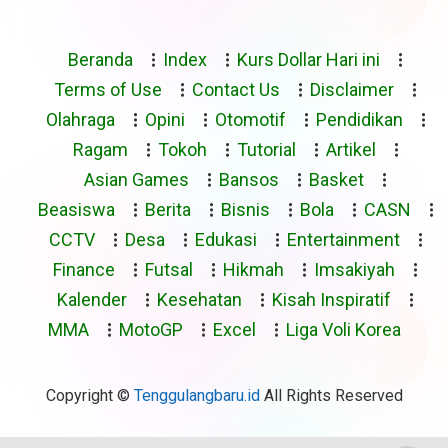
Beranda
Index
Kurs Dollar Hari ini
Terms of Use
Contact Us
Disclaimer
Olahraga
Opini
Otomotif
Pendidikan
Ragam
Tokoh
Tutorial
Artikel
Asian Games
Bansos
Basket
Beasiswa
Berita
Bisnis
Bola
CASN
CCTV
Desa
Edukasi
Entertainment
Finance
Futsal
Hikmah
Imsakiyah
Kalender
Kesehatan
Kisah Inspiratif
MMA
MotoGP
Excel
Liga Voli Korea
Copyright ©
Tenggulangbaru.id
All Rights Reserved