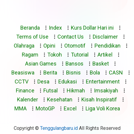
Beranda
Index
Kurs Dollar Hari ini
Terms of Use
Contact Us
Disclaimer
Olahraga
Opini
Otomotif
Pendidikan
Ragam
Tokoh
Tutorial
Artikel
Asian Games
Bansos
Basket
Beasiswa
Berita
Bisnis
Bola
CASN
CCTV
Desa
Edukasi
Entertainment
Finance
Futsal
Hikmah
Imsakiyah
Kalender
Kesehatan
Kisah Inspiratif
MMA
MotoGP
Excel
Liga Voli Korea
Copyright ©
Tenggulangbaru.id
All Rights Reserved