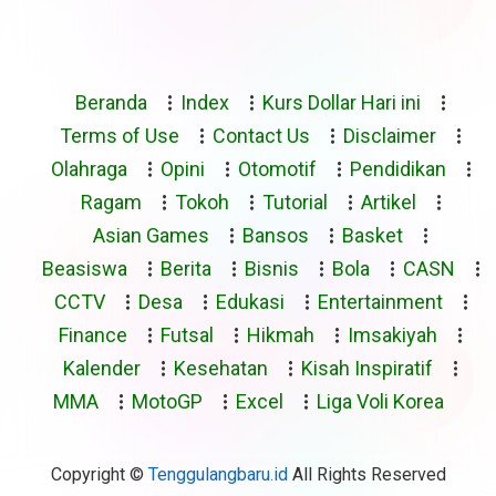
Beranda
Index
Kurs Dollar Hari ini
Terms of Use
Contact Us
Disclaimer
Olahraga
Opini
Otomotif
Pendidikan
Ragam
Tokoh
Tutorial
Artikel
Asian Games
Bansos
Basket
Beasiswa
Berita
Bisnis
Bola
CASN
CCTV
Desa
Edukasi
Entertainment
Finance
Futsal
Hikmah
Imsakiyah
Kalender
Kesehatan
Kisah Inspiratif
MMA
MotoGP
Excel
Liga Voli Korea
Copyright ©
Tenggulangbaru.id
All Rights Reserved