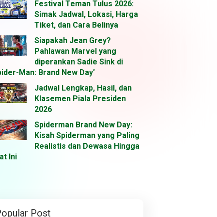
Festival Teman Tulus 2026:
Simak Jadwal, Lokasi, Harga
Tiket, dan Cara Belinya
Siapakah Jean Grey?
Pahlawan Marvel yang
diperankan Sadie Sink di
pider-Man: Brand New Day’
Jadwal Lengkap, Hasil, dan
Klasemen Piala Presiden
2026
Spiderman Brand New Day:
Kisah Spiderman yang Paling
Realistis dan Dewasa Hingga
at Ini
opular Post