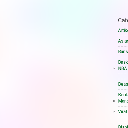
Cat
Artik
Asia
Ban
Bask
NBA
Beas
Berit
Manc
Viral
Bisn