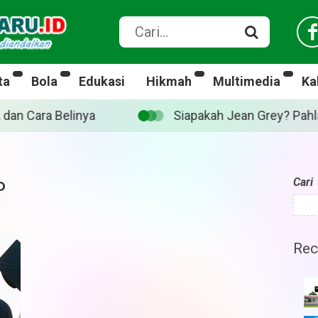
ta
Bola
Edukasi
Hikmah
Multimedia
Ka
pakah Jean Grey? Pahlawan Marvel yang diperankan Sadie
Cari
P
Rec