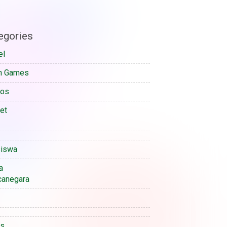
egories
el
n Games
sos
et
iswa
a
anegara
is