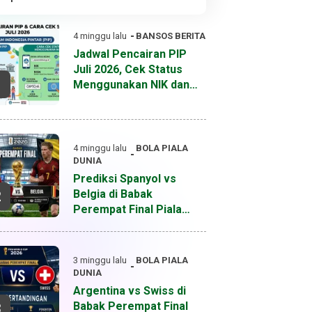
4 minggu lalu
BANSOS
BERITA
Jadwal Pencairan PIP
Juli 2026, Cek Status
1
Menggunakan NIK dan
NISN
4 minggu lalu
BOLA
PIALA
DUNIA
Prediksi Spanyol vs
Belgia di Babak
2
Perempat Final Piala
Dunia 2026
3 minggu lalu
BOLA
PIALA
DUNIA
Argentina vs Swiss di
Babak Perempat Final
3