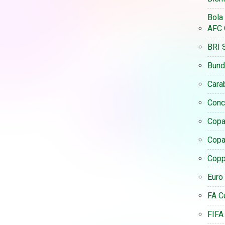
Bola
AFC 
BRI 
Bund
Cara
Conc
Copa
Copa
Coppa
Euro
FA C
FIFA