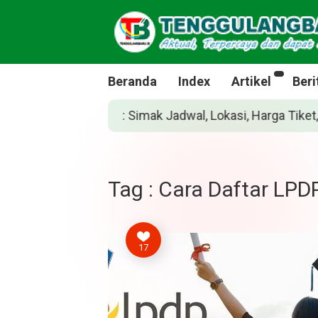
Beranda
Index
Artikel
Beri
l, Lokasi, Harga Tiket, dan Cara Belinya
Sia
Tag : Cara Daftar LPD
17