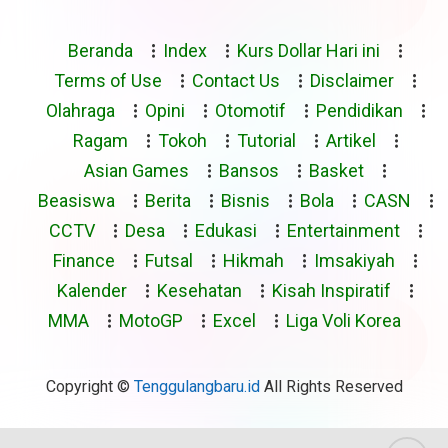
Beranda
Index
Kurs Dollar Hari ini
Terms of Use
Contact Us
Disclaimer
Olahraga
Opini
Otomotif
Pendidikan
Ragam
Tokoh
Tutorial
Artikel
Asian Games
Bansos
Basket
Beasiswa
Berita
Bisnis
Bola
CASN
CCTV
Desa
Edukasi
Entertainment
Finance
Futsal
Hikmah
Imsakiyah
Kalender
Kesehatan
Kisah Inspiratif
MMA
MotoGP
Excel
Liga Voli Korea
Copyright ©
Tenggulangbaru.id
All Rights Reserved