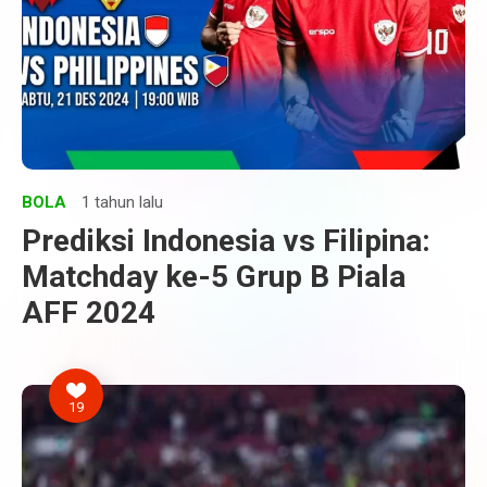
BOLA
1 tahun lalu
Prediksi Indonesia vs Filipina:
Matchday ke-5 Grup B Piala
AFF 2024
19