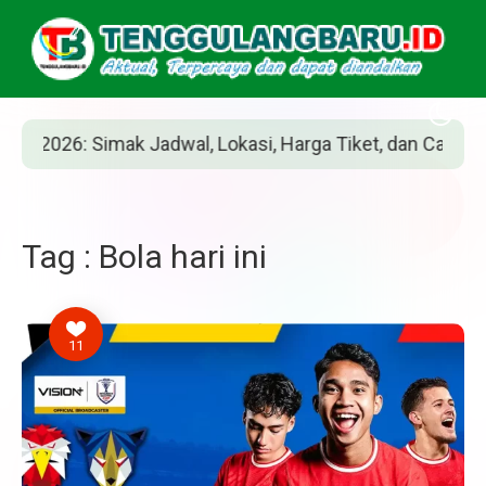
Jadwal, Lokasi, Harga Tiket, dan Cara Belinya
Tag : Bola hari ini
11