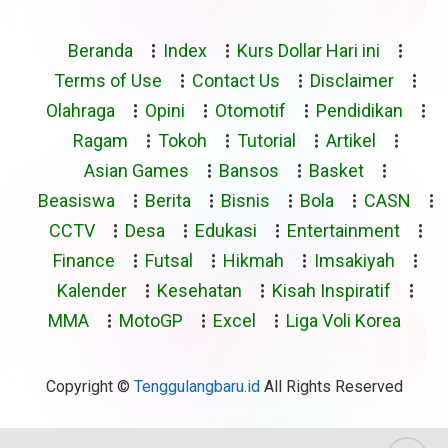
Beranda
Index
Kurs Dollar Hari ini
Terms of Use
Contact Us
Disclaimer
Olahraga
Opini
Otomotif
Pendidikan
Ragam
Tokoh
Tutorial
Artikel
Asian Games
Bansos
Basket
Beasiswa
Berita
Bisnis
Bola
CASN
CCTV
Desa
Edukasi
Entertainment
Finance
Futsal
Hikmah
Imsakiyah
Kalender
Kesehatan
Kisah Inspiratif
MMA
MotoGP
Excel
Liga Voli Korea
Copyright ©
Tenggulangbaru.id
All Rights Reserved