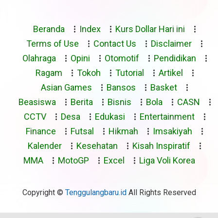
Beranda
Index
Kurs Dollar Hari ini
Terms of Use
Contact Us
Disclaimer
Olahraga
Opini
Otomotif
Pendidikan
Ragam
Tokoh
Tutorial
Artikel
Asian Games
Bansos
Basket
Beasiswa
Berita
Bisnis
Bola
CASN
CCTV
Desa
Edukasi
Entertainment
Finance
Futsal
Hikmah
Imsakiyah
Kalender
Kesehatan
Kisah Inspiratif
MMA
MotoGP
Excel
Liga Voli Korea
Copyright ©
Tenggulangbaru.id
All Rights Reserved